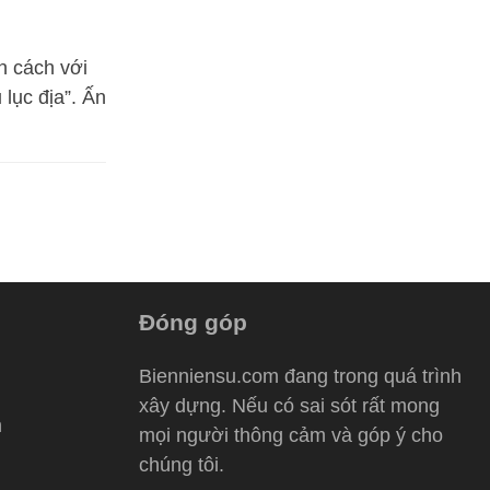
n cách với
 lục địa”. Ấn
Đóng góp
Bienniensu.com đang trong quá trình
xây dựng. Nếu có sai sót rất mong
h
mọi người thông cảm và góp ý cho
chúng tôi.