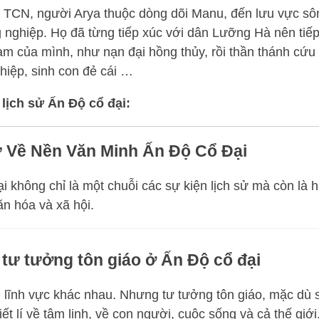
TCN, người Arya thuộc dòng dõi Manu, đến lưu vực sô
g nghiệp. Họ đã từng tiếp xúc với dân Lưỡng Hà nên tiế
àm của mình, như nạn đại hồng thủy, rồi thần thánh cứu
ghiệp, sinh con đẻ cái …
 lịch sử Ấn Độ cổ đại:
 Về Nền Văn Minh Ấn Độ Cổ Đại
 không chỉ là một chuỗi các sự kiện lịch sử mà còn là h
ăn hóa và xã hội.
à tư tưởng tôn giáo ở Ấn Độ cổ đại
ai lĩnh vực khác nhau. Nhưng tư tưởng tôn giáo, mặc dù s
ết lí về tâm linh, về con người, cuộc sống và cả thế giới.