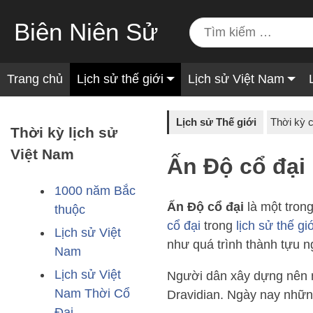
Biên Niên Sử
Trang chủ
Lịch sử thế giới
Lịch sử Việt Nam
Lịch sử Thế giới
Thời kỳ c
Thời kỳ lịch sử
Việt Nam
Ấn Độ cổ đại
1000 năm Bắc
Ấn Độ cổ đại
là một trong
thuộc
cổ đại
trong
lịch sử thế gi
Lịch sử Việt
như quá trình thành tựu 
Nam
Lịch sử Việt
Người dân xây dựng nên 
Nam Thời Cổ
Dravidian. Ngày nay nhữn
Đại