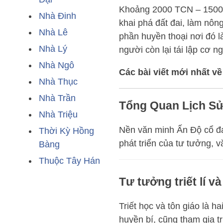
Khoảng 2000 TCN – 1500 
Nhà Đinh
khai phá đất đai, làm nôn
Nhà Lê
phần huyền thoại nơi đó l
Nhà Lý
người còn lại tái lập cơ n
Nhà Ngô
Các bài viết mới nhất về
Nhà Thục
Nhà Trần
Tổng Quan Lịch Sử
Nhà Triệu
Nền văn minh Ấn Độ cổ đại
Thời Kỳ Hồng
phát triển của tư tưởng, v
Bàng
Thuộc Tây Hán
Tư tưởng triết lí v
Triết học và tôn giáo là h
huyền bí, cũng tham gia tri