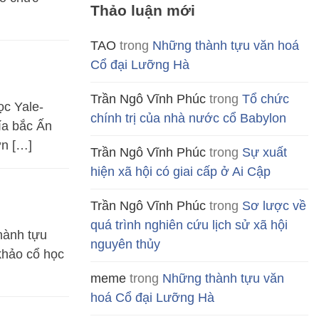
Thảo luận mới
TAO
trong
Những thành tựu văn hoá
Cổ đại Lưỡng Hà
Trần Ngô Vĩnh Phúc
trong
Tổ chức
c Yale-
chính trị của nhà nước cổ Babylon
hía bắc Ấn
ợn […]
Trần Ngô Vĩnh Phúc
trong
Sự xuất
hiện xã hội có giai cấp ở Ai Cập
Trần Ngô Vĩnh Phúc
trong
Sơ lược về
quá trình nghiên cứu lịch sử xã hội
thành tựu
nguyên thủy
khảo cổ học
meme
trong
Những thành tựu văn
hoá Cổ đại Lưỡng Hà