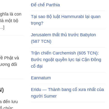
Đế chế Parthia
ghĩa là con
Tại sao Bộ luật Hammurabi lại quan
 là một bộ
trọng?
[…]
Jerusalem thất thủ trước Babylon
(587 TCN)
Trận chiến Carchemish (605 TCN):
về Phật và
Bước ngoặt quyền lực tại Cận Đông
tương đối
cổ đại
Eannatum
N)
Eridu — Thành bang cổ xưa nhất của
người Sumer
a đến lưu
tổ chức