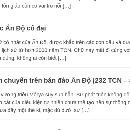
tôn giáo còn có vai trò nổi […]
c Ấn Độ cổ đại
ữ cổ nhất của Ấn Độ, được khắc trên các con dấu và đư
có lịch sử từ hơn 2000 năm TCN. Chữ này mất đi cùng vớ
 dùng, không ai còn biết […]
ến chuyển trên bán đảo Ấn Độ (232 TCN –
ương triều Môrya suy sụp hẳn. Sự phát triển không đồ
ân cắt của điều kiện tự nhiên chưa thể tạo nên sự thống 
ưa đầy một thế kỉ, mặc dù dưới sự […]