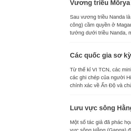
Vương triều Môrya
Sau vương triều Nanda là 
công) cầm quyền ở Magadha
tướng dưới triều Nanda, m
Các quốc gia sơ k
Từ thế kỉ VI TCN, các min
các ghi chép của người H
chính xác về Ấn Độ và chủ
Lưu vực sông Hằng
Một số tác giả đã phác họ
vực sông Hằng (Ganga) đã