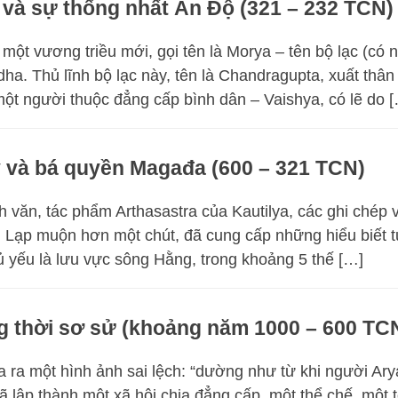
 và sự thống nhất Ấn Độ (321 – 232 TCN)
một vương triều mới, gọi tên là Morya – tên bộ lạc (có n
. Thủ lĩnh bộ lạc này, tên là Chandragupta, xuất thân
ột người thuộc đẳng cấp bình dân – Vaishya, có lẽ do 
ỳ và bá quyền Magađa (600 – 321 TCN)
h văn, tác phẩm Arthasastra của Kautilya, các ghi chép 
i Lạp muộn hơn một chút, đã cung cấp những hiểu biết 
 yếu là lưu vực sông Hằng, trong khoảng 5 thế […]
 thời sơ sử (khoảng năm 1000 – 600 TC
a ra một hình ảnh sai lệch: “dường như từ khi người Ary
 lập thành một xã hội chia đẳng cấp, một thể chế, một 