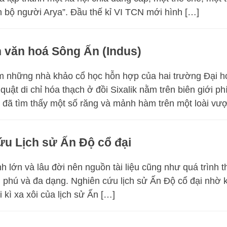
n bộ người Arya”. Đầu thế kỉ VI TCN mới hình […]
n văn hoá Sông Ấn (Indus)
 những nhà khảo cổ học hỗn hợp của hai trường Đại họ
uật di chỉ hóa thạch ở đồi Sixalik nằm trên biên giới p
 đã tìm thấy một số răng và mảnh hàm trên một loài vư
ứu Lịch sử Ấn Độ cổ đại
 lớn và lâu đời nên nguồn tài liệu cũng như quá trình 
 phú và đa dạng. Nghiên cứu lịch sử Ấn Độ cổ đại nhờ 
 kì xa xôi của lịch sử Ấn […]