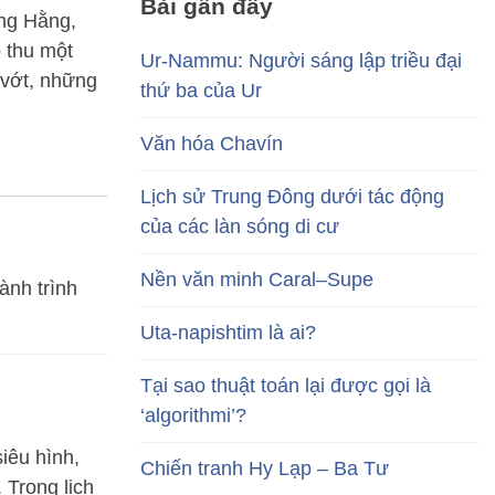
Bài gần đây
ng Hằng,
p thu một
Ur-Nammu: Người sáng lập triều đại
 vớt, những
thứ ba của Ur
Văn hóa Chavín
Lịch sử Trung Đông dưới tác động
của các làn sóng di cư
Nền văn minh Caral–Supe
ành trình
Uta-napishtim là ai?
Tại sao thuật toán lại được gọi là
‘algorithmi’?
iêu hình,
Chiến tranh Hy Lạp – Ba Tư
 Trong lịch