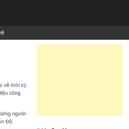
hệ
ộc về
thời kỳ
liệu cũng
những người
Ấn Độ.