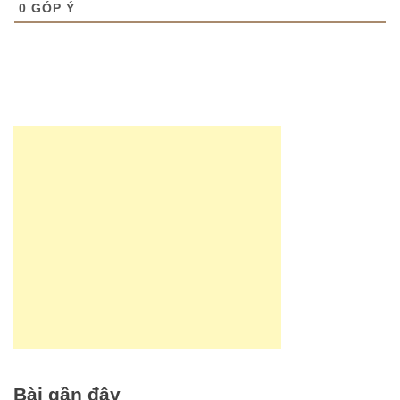
0
GÓP Ý
Bài gần đây