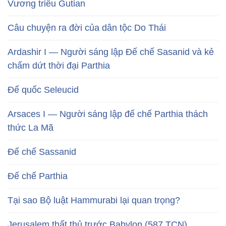
Vương triều Gutian
Câu chuyện ra đời của dân tộc Do Thái
Ardashir I — Người sáng lập Đế chế Sasanid và kẻ
chấm dứt thời đại Parthia
Đế quốc Seleucid
Arsaces I — Người sáng lập đế chế Parthia thách
thức La Mã
Đế chế Sassanid
Đế chế Parthia
Tại sao Bộ luật Hammurabi lại quan trọng?
Jerusalem thất thủ trước Babylon (587 TCN)