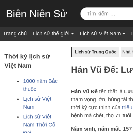
Biên Niên Sử
Trang chủ
Lịch sử thế giới
Lịch sử Việt Nam
Lịch sử Trung Quốc
Nhà 
Thời kỳ lịch sử
Việt Nam
Hán Vũ Đế: Lưu
1000 năm Bắc
thuộc
Hán Vũ Đế
tên thật là
Lưu
Lịch sử Việt
tham vọng lớn, hùng tài 
Nam
thời kỳ cực thịnh của
triề
bệnh mà chết, thọ 71 tuổi.
Lịch sử Việt
Nam Thời Cổ
Năm sinh, năm mất
: 15
Đại