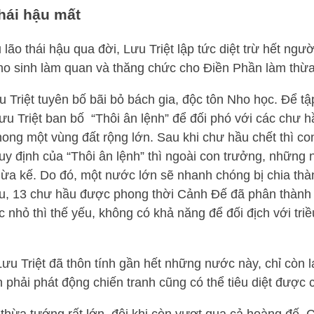
hái hậu mất
ão thái hậu qua đời, Lưu Triệt lập tức diệt trừ hết ngư
ho sinh làm quan và thăng chức cho Điền Phần làm thừ
u Triệt tuyên bố bãi bỏ bách gia, độc tôn Nho học. Để tậ
ưu Triệt ban bố “Thôi ân lệnh” để đối phó với các chư 
ong một vùng đất rộng lớn. Sau khi chư hầu chết thì co
y định của “Thôi ân lệnh” thì ngoài con trưởng, những
hừa kế. Do đó, một nước lớn sẽ nhanh chóng bị chia thà
u, 13 chư hầu được phong thời Cảnh Đế đã phân thành
hỏ thì thế yếu, không có khả năng để đối địch với triề
Lưu Triệt đã thôn tính gần hết những nước này, chỉ còn lạ
phải phát động chiến tranh cũng có thể tiêu diệt được 