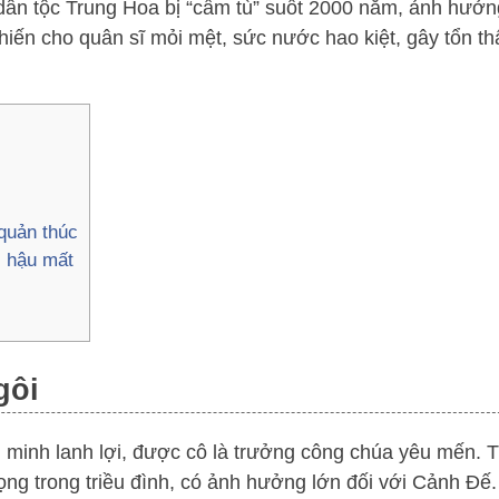
dân tộc Trung Hoa bị “cầm tù” suốt 2000 năm, ảnh hưởng
khiến cho quân sĩ mỏi mệt, sức nước hao kiệt, gây tổn th
quản thúc
i hậu mất
gôi
g minh lanh lợi, được cô là trưởng công chúa yêu mến.
rọng trong triều đình, có ảnh hưởng lớn đối với Cảnh Đế