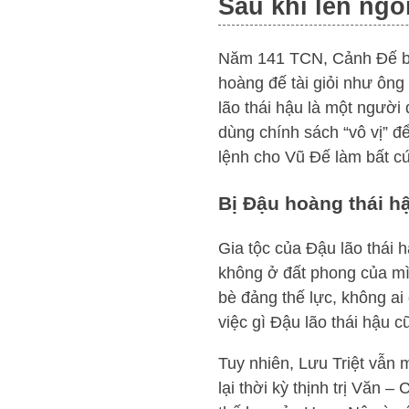
Sau khi lên ngô
Năm 141 TCN, Cảnh Đế băng
hoàng đế tài giỏi như ông
lão thái hậu là một người 
dùng chính sách “vô vị” để
lệnh cho Vũ Đế làm bất cứ
Bị Đậu hoàng thái h
Gia tộc của Đậu lão thái
không ở đất phong của mìn
bè đảng thế lực, không ai
việc gì Đậu lão thái hậu 
Tuy nhiên, Lưu Triệt vẫn
lại thời kỳ thịnh trị Văn