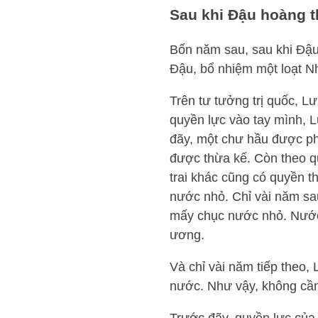
Sau khi Đậu hoàng t
Bốn năm sau, sau khi Đậu l
Đậu, bổ nhiệm một loạt N
Trên tư tưởng trị quốc, Lư
quyền lực vào tay mình, L
đãy, một chư hầu được ph
được thừa kế. Còn theo qu
trai khác cũng có quyền t
nước nhỏ. Chỉ vài năm sa
mấy chục nước nhỏ. Nước n
ương.
Và chỉ vài năm tiếp theo, 
nước. Như vậy, không cần 