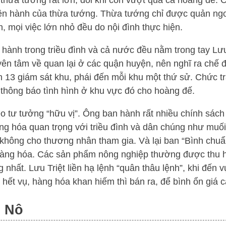
thừa tướng rất lớn, đôi khi còn vượt qua cả hoàng đế.
yền hành của thừa tướng. Thừa tướng chỉ được quản ngo
h, mọi việc lớn nhỏ đều do nội đình thực hiện.
hành trong triều đình và cả nước đều nằm trong tay Lưu
ên tâm về quan lại ở các quận huyện, nên nghĩ ra chế đ
13 giám sát khu, phái đến mỗi khu một thứ sử. Chức t
 thông báo tình hình ở khu vực đó cho hoàng đế.
theo tư tưởng “hữu vị”. Ông ban hành rất nhiều chính sách 
g hóa quan trọng với triều đình và dân chúng như muối
, không cho thương nhân tham gia. Và lại ban “Bình chuẩ
 hàng hóa. Các sản phẩm nông nghiệp thường được thu 
nhất. Lưu Triệt liền hạ lệnh “quân thâu lệnh”, khi đến v
 hết vụ, hàng hóa khan hiếm thì bán ra, để bình ổn giá c
g Nô