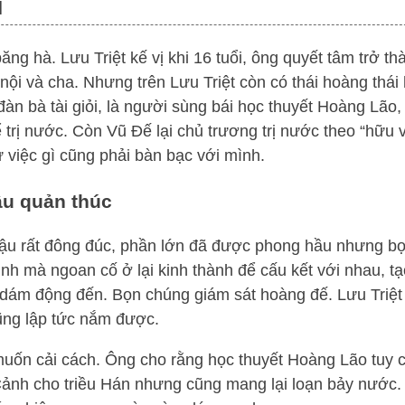
i
 hà. Lưu Triệt kế vị khi 16 tuổi, ông quyết tâm trở th
 nội và cha. Nhưng trên Lưu Triệt còn có thái hoàng thái
đàn bà tài giỏi, là người sùng bái học thuyết Hoàng Lão
 trị nước. Còn Vũ Đế lại chủ trương trị nước theo “hữu v
 việc gì cũng phải bàn bạc với mình.
ậu quản thúc
 hậu rất đông đúc, phần lớn đã được phong hầu nhưng b
h mà ngoan cố ở lại kinh thành để cấu kết với nhau, t
 dám động đến. Bọn chúng giám sát hoàng đế. Lưu Triệt
cũng lập tức nắm được.
 muốn cải cách. Ông cho rằng học thuyết Hoàng Lão tuy 
 – Cảnh cho triều Hán nhưng cũng mang lại loạn bảy nước