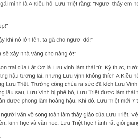
gái mình là A Kiều hỏi Lưu Triệt rằng: “Ngươi thấy em h
ẹp!”
y khi nó lớn lên, ta gã cho ngươi đó!”
on sẽ xây nhà vàng cho nàng ở!”
on trai của Lật Cơ là Lưu vịnh làm thái tử. Kỳ thực, trư
ng hậu tương lai, nhưng Lưu vịnh không thích A Kiều n
 Lưu Triệt. Trưởng công chúa ra sức đã kích Lưu Vinh,
ng lâu sau, Lưu Vinh bị phế bỏ, Lưu Triệt được làm thái
ân được phong làm hoàng hậu. Khi đó, Lưu Triệt mới 7 t
người văn võ song toàn làm thầy giáo của Lưu Triệt. V
n, kinh học và văn học. Lưu Triệt học hành rất giỏi gian