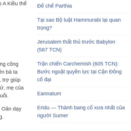
ọ A Kiều thế
Đế chế Parthia
Tại sao Bộ luật Hammurabi lại quan
trọng?
Jerusalem thất thủ trước Babylon
(587 TCN)
Trận chiến Carchemish (605 TCN):
ởng công
Bước ngoặt quyền lực tại Cận Đông
ên bà ta
cổ đại
 trợ giúp
 tử, mẹ của
Eannatum
uổi.
Eridu — Thành bang cổ xưa nhất của
ệ Oản dạy
người Sumer
g.