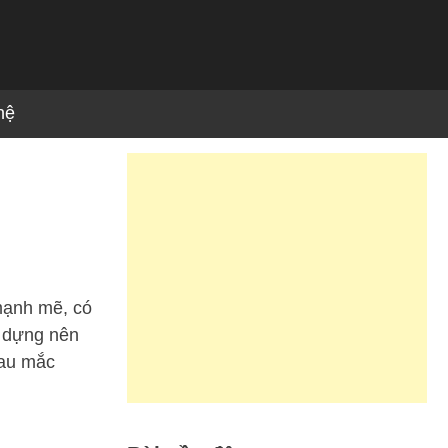
hệ
 mạnh mẽ, có
y dựng nên
sau mắc