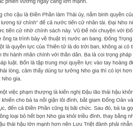
ác phiên vương ngày càng lớn mạnh.
ng cho cậu là Điền Phần làm Thái úy, nắm binh quyền củ
lương tứ chính” để cả nước tiến cử nhân tài. Đại Nho nổ
 tiến cử nhờ chính sách này. Vũ Đế nói chuyện với Đ
e ông ta trình bày về thuật trị nước an bang. Đổng Trọn
 là quyền lực của Thiên tử là do trời ban, không ai có t
 thi hành nhân chính với thần dân. Ba là coi trọng pháp
háp luật. Bốn là tập trung mọi quyền lực vào tay hoàng 
hài lòng, cảm thấy dùng tư tưởng Nho gia thì có lợi hơ
t Nho gia.
một việc phạm thượng là kiến nghị Đậu lão thái hậu kh
 khiến cho bà ta nổi giận lôi đình, bắt giam Đổng Oản và
c, đến cả Điền Phần cũng bị bãi chức. Sau đó, bà ta gọi
ông loại bỏ hết bọn Nho gia khỏi triều đình, thay bằng 
Đậu thái hậu lớn mạnh hơn nên Lưu Triệt đành phải nhẫn