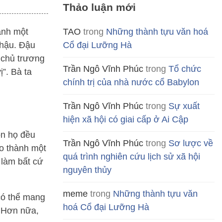
Thảo luận mới
ành một
TAO
trong
Những thành tựu văn hoá
 hậu. Đậu
Cổ đại Lưỡng Hà
, chủ trương
Trần Ngô Vĩnh Phúc
trong
Tổ chức
ị”. Bà ta
chính trị của nhà nước cổ Babylon
Trần Ngô Vĩnh Phúc
trong
Sự xuất
hiện xã hội có giai cấp ở Ai Cập
ọn họ đều
Trần Ngô Vĩnh Phúc
trong
Sơ lược về
ạo thành một
quá trình nghiên cứu lịch sử xã hội
 làm bất cứ
nguyên thủy
meme
trong
Những thành tựu văn
có thể mang
hoá Cổ đại Lưỡng Hà
. Hơn nữa,