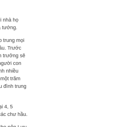
ời nhà họ
a tướng.
p trung mọi
hầu. Trước
n trưởng sẽ
 người con
nh nhiều
 một trăm
u đình trung
i 4, 5
các chư hầu.