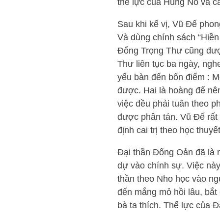
thế lực của Hung Nô và c
Sau khi kế vị, Vũ Đế pho
Và dùng chính sách “Hiền 
Đổng Trọng Thư cũng được
Thư liên tục ba ngày, ngh
yếu bàn đến bốn điểm : Một
được. Hai là hoàng đế nên
việc đều phải tuân theo p
được phân tán. Vũ Đế rất 
định cai trị theo học thuyế
Đại thần Đổng Oản đã là 
dự vào chính sự. Việc này
thần theo Nho học vào ngụ
đến mắng mỏ hồi lâu, bắt 
bà ta thích. Thế lực của 