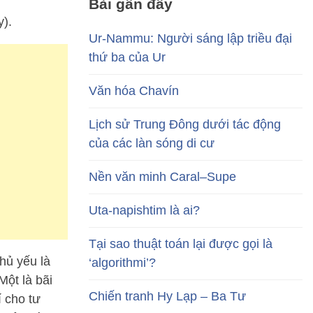
Bài gần đây
).
Ur-Nammu: Người sáng lập triều đại
thứ ba của Ur
Văn hóa Chavín
Lịch sử Trung Đông dưới tác động
của các làn sóng di cư
Nền văn minh Caral–Supe
Uta-napishtim là ai?
Tại sao thuật toán lại được gọi là
hủ yếu là
‘algorithmi’?
ột là bãi
Chiến tranh Hy Lạp – Ba Tư
í cho tư