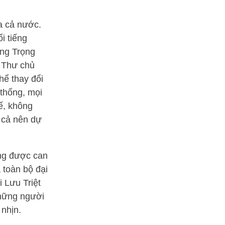
a cả nước.
i tiếng
ổng Trọng
g Thư chủ
hể thay đổi
 thống, mọi
đế, không
n cả nên dự
ông được can
 toàn bộ đại
 Lưu Triệt
những người
 nhịn.