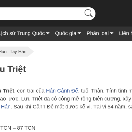
Lịch sử Trung Quốc
Quốc gia
Phân loại
Liên 
Hán
Tây Hán
 Triệt
 Triệt
, con trai của
Hán Cảnh Đế
, tuổi Thân. Tính tình
thao lược. Lưu Triệt đã có công mở rộng biên cương, xâ
u Hán
. Sau khi Cảnh Đế mất được kế vị. Tại vị 54 năm, 
7 TCN – 87 TCN