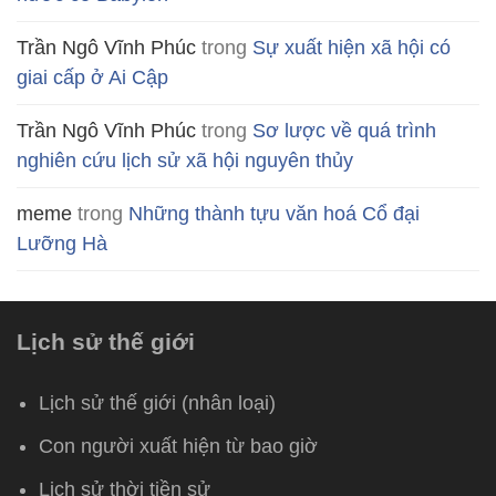
Trần Ngô Vĩnh Phúc
trong
Sự xuất hiện xã hội có
giai cấp ở Ai Cập
Trần Ngô Vĩnh Phúc
trong
Sơ lược về quá trình
nghiên cứu lịch sử xã hội nguyên thủy
meme
trong
Những thành tựu văn hoá Cổ đại
Lưỡng Hà
Lịch sử thế giới
Lịch sử thế giới (nhân loại)
Con người xuất hiện từ bao giờ
Lịch sử thời tiền sử