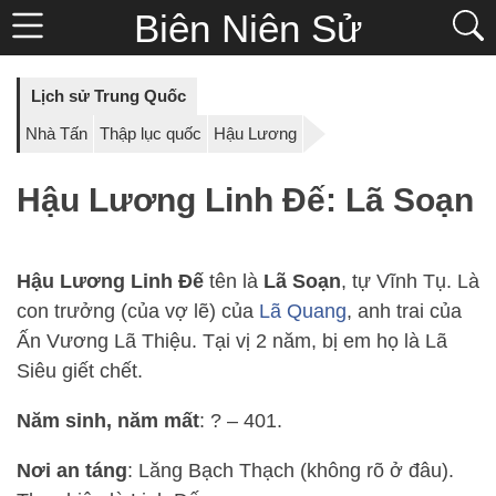
Biên Niên Sử
Lịch sử Trung Quốc
Nhà Tấn
Thập lục quốc
Hậu Lương
Hậu Lương Linh Đế: Lã Soạn
Hậu Lương Linh Đế
tên là
Lã Soạn
, tự Vĩnh Tụ. Là
con trưởng (của vợ lẽ) của
Lã Quang
, anh trai của
Ấn Vương Lã Thiệu. Tại vị 2 năm, bị em họ là Lã
Siêu giết chết.
Năm sinh, năm mất
: ? – 401.
Nơi an táng
: Lăng Bạch Thạch (không rõ ở đâu).