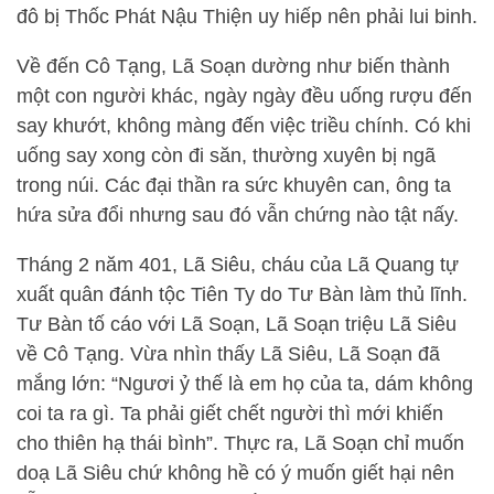
đô bị Thốc Phát Nậu Thiện uy hiếp nên phải lui binh.
Về đến Cô Tạng, Lã Soạn dường như biến thành
một con người khác, ngày ngày đều uống rượu đến
say khướt, không màng đến việc triều chính. Có khi
uống say xong còn đi săn, thường xuyên bị ngã
trong núi. Các đại thần ra sức khuyên can, ông ta
hứa sửa đổi nhưng sau đó vẫn chứng nào tật nấy.
Tháng 2 năm 401, Lã Siêu, cháu của Lã Quang tự
xuất quân đánh tộc Tiên Ty do Tư Bàn làm thủ lĩnh.
Tư Bàn tố cáo với Lã Soạn, Lã Soạn triệu Lã Siêu
về Cô Tạng. Vừa nhìn thấy Lã Siêu, Lã Soạn đã
mắng lớn: “Ngươi ỷ thế là em họ của ta, dám không
coi ta ra gì. Ta phải giết chết người thì mới khiến
cho thiên hạ thái bình”. Thực ra, Lã Soạn chỉ muốn
doạ Lã Siêu chứ không hề có ý muốn giết hại nên