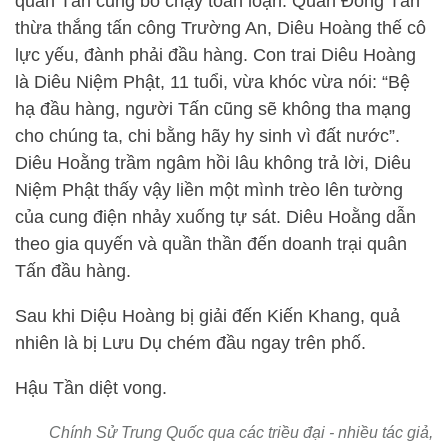
quân Tần cũng bỏ chạy toán loạn. Quân Đông Tấn
thừa thắng tấn công Trường An, Diêu Hoàng thế cô
lực yếu, đành phải đầu hàng. Con trai Diêu Hoàng
là Diêu Niệm Phật, 11 tuổi, vừa khóc vừa nói: “Bệ
hạ đầu hàng, người Tấn cũng sẽ không tha mạng
cho chúng ta, chi bằng hãy hy sinh vì đất nước”.
Diêu Hoằng trầm ngâm hồi lâu không trả lời, Diêu
Niệm Phật thấy vậy liền một mình trèo lên tường
của cung điện nhảy xuống tự sát. Diêu Hoằng dẫn
theo gia quyến và quần thần đến doanh trại quân
Tấn đầu hàng.
Sau khi Diệu Hoàng bị giải đến Kiến Khang, quả
nhiên là bị Lưu Dụ chém đầu ngay trên phố.
Hậu Tần diệt vong.
Chính Sử Trung Quốc qua các triều đại - nhiều tác giả,