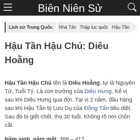
Biên Niên Sử
Lịch sử Trung Quốc
Nhà Tấn
Thập lục quốc
Hậu Tần
Hậu Tần Hậu Chủ: Diêu
Hoằng
Hậu Tần Hậu Chủ
tên là
Diêu Hoằng
, tự là Nguyên
Tử, Tuổi Tý. Là con trưởng của
Diêu Hưng
. Kế vị
sau khi Diêu Hưng qua đời. Tại vị 2 năm, đầu hàng
sau khi Hậu Tần bị Lưu Dụ của
Đông Tấn
tiêu diệt.
Sau đó bị giết chết, thọ 30 tuổi. Không rõ nơi chôn
cất.
Năm sinh, năm mất
: 388 – 417