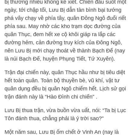
bị thương nhiều không kể xiết. Chiến đấu suốt một
ngày, tới chập tối, Lưu Bị dẫn tàn bình bại tướng
phá vây chạy về phía tây, quân Đông Ngô đuổi riết
phía sau. May nhờ các kho trạm dọc đường của
quân Thục, đem hết xe cộ khôi giáp ra lắp các
đường hẻm, cản đường truy kích của Đông Ngô,
nên Lưu Bị mới chạy thoát về thành Bạch Đế (nay
là núi Bạch Đế, huyện Phụng Tiết, Tứ Xuyên).
Trận đại chiến này, quân Thục hầu như bị tiêu diệt
hết toàn quân. Toàn bộ thuyền bè, vũ khí, vật tư
quân dụng đều bị quân Ngô chiếm hết. Lịch sử gọi
trận đánh này là “Hào Đình chi chiến” .
Lưu Bị thua trận, vừa buồn vừa uất, nói: “Ta bị Lục
Tôn đánh thua, chẳng phải là ý trời sao?”
Một năm sau, Lưu Bị ốm chết ở Vinh An (nay là