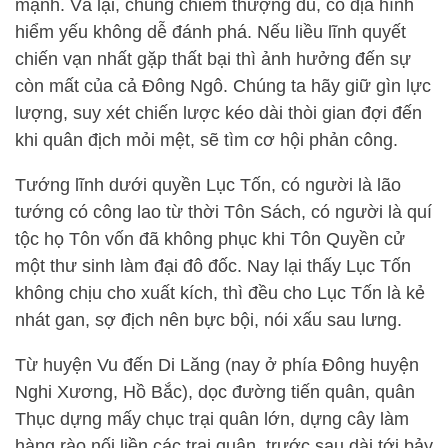
mạnh. Vả lại, chúng chiếm thượng du, có địa hình
hiểm yếu không dễ đánh phá. Nếu liều lĩnh quyết
chiến vạn nhất gặp thất bại thì ảnh hưởng đến sự
còn mất của cả Đông Ngô. Chúng ta hãy giữ gìn lực
lượng, suy xét chiến lược kéo dài thòi gian đợi đến
khi quân địch mỏi mệt, sẽ tìm cơ hội phản công.
Tướng lĩnh dưới quyền Lục Tốn, có người là lão
tướng có công lao từ thời Tôn Sách, có người là quí
tộc họ Tôn vốn đã không phục khi Tôn Quyền cử
một thư sinh làm đại đô đốc. Nay lại thấy Lục Tốn
không chịu cho xuất kích, thì đều cho Lục Tốn là kẻ
nhát gan, sợ địch nên bực bội, nói xấu sau lưng.
Từ huyện Vu đến Di Lăng (nay ở phía Đông huyện
Nghi Xương, Hồ Bắc), dọc đường tiến quân, quân
Thục dựng mấy chục trại quân lớn, dựng cây làm
hàng rào nối liền các trại quân, trước sau dài tới bảy