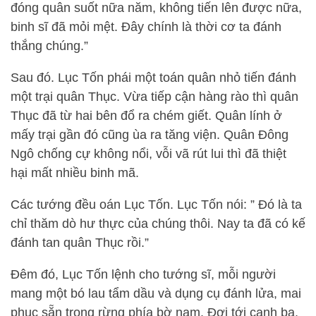
đóng quân suốt nữa năm, không tiến lên được nữa,
binh sĩ đã mỏi mệt. Đây chính là thời cơ ta đánh
thắng chúng.”
Sau đó. Lục Tốn phái một toán quân nhỏ tiến đánh
một trại quân Thục. Vừa tiếp cận hàng rào thì quân
Thục đã từ hai bên đổ ra chém giết. Quân lính ở
mấy trại gần đó cũng ùa ra tăng viện. Quân Đông
Ngô chống cự không nổi, vỗi vã rút lui thì đã thiệt
hại mất nhiều binh mã.
Các tướng đều oán Lục Tốn. Lục Tốn nói: ” Đó là ta
chỉ thăm dò hư thực của chúng thôi. Nay ta đã có kế
đánh tan quân Thục rồi.”
Đêm đó, Lục Tốn lệnh cho tướng sĩ, mỗi người
mang một bó lau tẩm dầu và dụng cụ đánh lửa, mai
phục sẵn trong rừng phía bờ nam. Đợi tới canh ba,