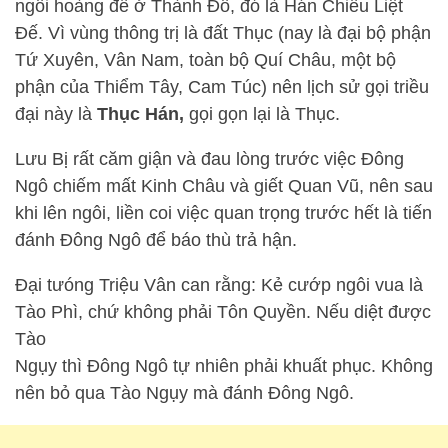
ngôi hoàng đế ở Thành Đô, đó là Hán Chiêu Liệt
Đế. Vì vùng thông trị là đất Thục (nay là đại bộ phận
Tứ Xuyên, Vân Nam, toàn bộ Quí Châu, một bộ
phận của Thiểm Tây, Cam Túc) nên lịch sử gọi triều
đại này là
Thục Hán,
gọi gọn lại là Thục.
Lưu Bị rất căm giận và đau lòng trước việc Đông
Ngô chiếm mất Kinh Châu và giết Quan Vũ, nên sau
khi lên ngôi, liền coi việc quan trọng trước hết là tiến
đánh Đông Ngô để báo thù trả hận.
Đại tưóng Triệu Vân can rằng: Kẻ cướp ngôi vua là
Tào Phì, chứ không phải Tôn Quyền. Nếu diệt được
Tào
Ngụy thì Đông Ngô tự nhiên phải khuất phục. Không
nên bỏ qua Tào Ngụy mà đánh Đông Ngô.