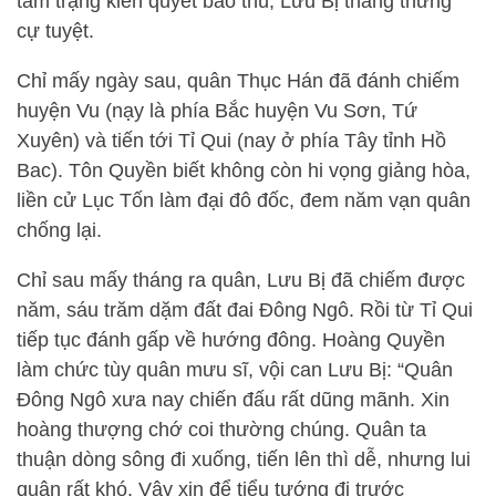
tâm trạng kiên quyết báo thù, Lưu Bị thẳng thừng
cự tuyệt.
Chỉ mấy ngày sau, quân Thục Hán đã đánh chiếm
huyện Vu (nạy là phía Bắc huyện Vu Sơn, Tứ
Xuyên) và tiến tới Tỉ Qui (nay ở phía Tây tỉnh Hồ
Bac). Tôn Quyền biết không còn hi vọng giảng hòa,
liền cử Lục Tốn làm đại đô đốc, đem năm vạn quân
chống lại.
Chỉ sau mấy tháng ra quân, Lưu Bị đã chiếm được
năm, sáu trăm dặm đất đai Đông Ngô. Rồi từ Tỉ Qui
tiếp tục đánh gấp về hướng đông. Hoàng Quyền
làm chức tùy quân mưu sĩ, vội can Lưu Bị: “Quân
Đông Ngô xưa nay chiến đấu rất dũng mãnh. Xin
hoàng thượng chớ coi thường chúng. Quân ta
thuận dòng sông đi xuống, tiến lên thì dễ, nhưng lui
quân rất khó. Vậy xin để tiểu tướng đi trước