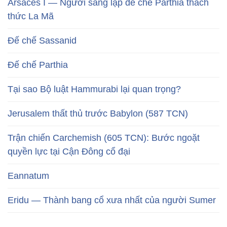
Arsaces I — Người sáng lập đế chế Parthia thách
thức La Mã
Đế chế Sassanid
Đế chế Parthia
Tại sao Bộ luật Hammurabi lại quan trọng?
Jerusalem thất thủ trước Babylon (587 TCN)
Trận chiến Carchemish (605 TCN): Bước ngoặt
quyền lực tại Cận Đông cổ đại
Eannatum
Eridu — Thành bang cổ xưa nhất của người Sumer