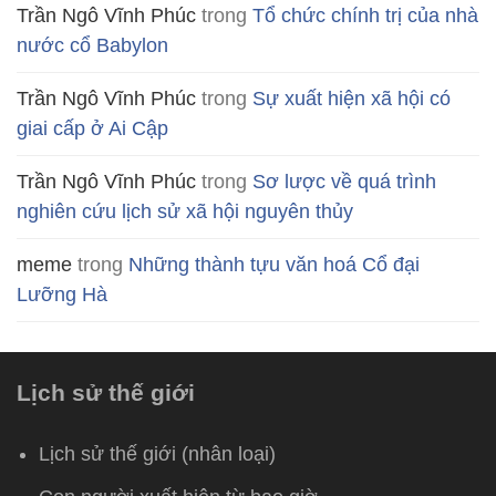
Trần Ngô Vĩnh Phúc
trong
Tổ chức chính trị của nhà
nước cổ Babylon
Trần Ngô Vĩnh Phúc
trong
Sự xuất hiện xã hội có
giai cấp ở Ai Cập
Trần Ngô Vĩnh Phúc
trong
Sơ lược về quá trình
nghiên cứu lịch sử xã hội nguyên thủy
meme
trong
Những thành tựu văn hoá Cổ đại
Lưỡng Hà
Lịch sử thế giới
Lịch sử thế giới (nhân loại)