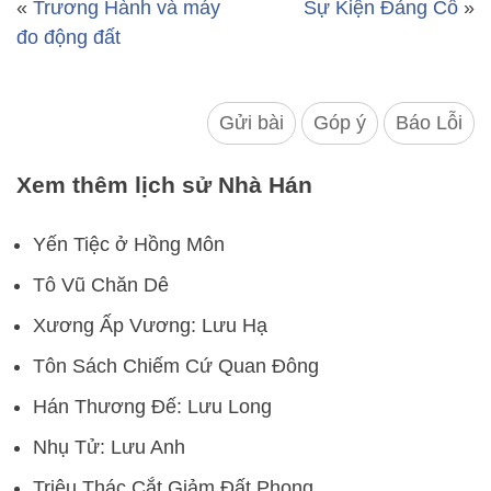
«
Trương Hành và máy
Sự Kiện Đảng Cố
»
đo động đất
Gửi bài
Góp ý
Báo Lỗi
Xem thêm lịch sử Nhà Hán
Yến Tiệc ở Hồng Môn
Tô Vũ Chăn Dê
Xương Ấp Vương: Lưu Hạ
Tôn Sách Chiếm Cứ Quan Đông
Hán Thương Đế: Lưu Long
Nhụ Tử: Lưu Anh
Triệu Thác Cắt Giảm Đất Phong