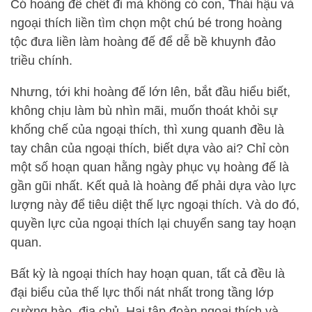
Có hoàng đế chết đi mà không có con, Thái hậu và
ngoại thích liền tìm chọn một chú bé trong hoàng
tộc đưa liền làm hoàng đế để dễ bề khuynh đảo
triều chính.
Nhưng, tới khi hoàng đế lớn lên, bắt đầu hiểu biết,
không chịu làm bù nhìn mãi, muốn thoát khỏi sự
khống chế của ngoại thích, thì xung quanh đều là
tay chân của ngoại thích, biết dựa vào ai? Chỉ còn
một số hoạn quan hằng ngày phục vụ hoàng đế là
gần gũi nhất. Kết quả là hoàng đế phải dựa vào lực
lượng này để tiêu diệt thế lực ngoại thích. Và do đó,
quyền lực của ngoại thích lại chuyển sang tay hoạn
quan.
Bất kỳ là ngoại thích hay hoạn quan, tất cả đều là
đại biểu của thế lực thối nát nhất trong tầng lớp
cường hào, địa chủ. Hai tập đoàn ngoại thích và