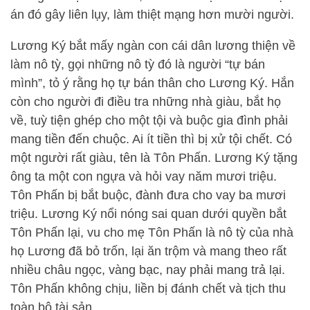
án đó gây liên lụy, làm thiệt mạng hơn mười người.
Lương Ký bắt mấy ngàn con cái dân lương thiện về
làm nô tỳ, gọi những nô tỳ đó là người “tự bán
mình”, tỏ ý rằng họ tự bán thân cho Lương Ký. Hắn
còn cho người đi điều tra những nhà giàu, bắt họ
về, tuỳ tiện ghép cho một tội và buộc gia đình phải
mang tiền đến chuộc. Ai ít tiền thì bị xử tội chết. Có
một người rất giàu, tên là Tôn Phấn. Lương Ký tặng
ông ta một con ngựa và hỏi vay năm mươi triệu.
Tôn Phấn bị bắt buộc, đành đưa cho vay ba mươi
triệu. Lương Ký nổi nóng sai quan dưới quyền bắt
Tôn Phấn lại, vu cho mẹ Tôn Phấn là nô tỳ của nhà
họ Lương đã bỏ trốn, lại ăn trộm và mang theo rất
nhiều châu ngọc, vàng bạc, nay phải mang trả lại.
Tôn Phấn không chịu, liền bị đánh chết và tịch thu
toàn bộ tài sản.