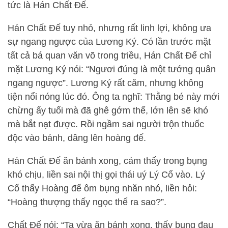
tức là Hán Chất Đế.
Hán Chất Đế tuy nhỏ, nhưng rất linh lợi, không ưa
sự ngang ngược của Lương Ký. Có lần trước mặt
tất cả bá quan văn võ trong triều, Hán Chất Đế chỉ
mặt Lương Ký nói: “Ngươi đúng là một tướng quân
ngang ngược”. Lương Ký rất căm, nhưng không
tiện nổi nóng lúc đó. Ông ta nghĩ: Thằng bé này mới
chừng ấy tuổi mà đã ghê gớm thế, lớn lên sẽ khó
mà bắt nạt được. Rồi ngầm sai người trộn thuốc
độc vào bánh, dâng lên hoàng đế.
Hán Chất Đế ăn bánh xong, cảm thấy trong bụng
khó chịu, liền sai nội thị gọi thái uý Lý Cố vào. Lý
Cố thấy Hoàng đế ôm bụng nhăn nhó, liền hỏi:
“Hoàng thượng thấy ngọc thể ra sao?”.
Chất Đế nói: “Ta vừa ăn bánh xong, thấy bụng đau