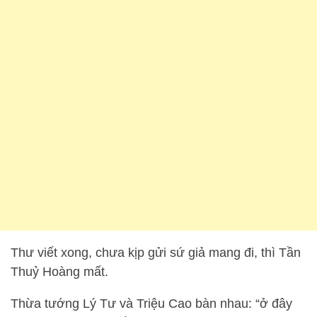
Thư viết xong, chưa kịp gửi sứ giả mang đi, thì Tần
Thuỷ Hoàng mất.
Thừa tướng Lý Tư và Triệu Cao bàn nhau: “ở đây