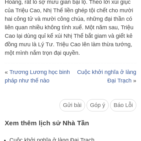
Hoàng, rất lo sợ mưu gian bại lộ. Theo lời xúi giục
của Triệu Cao, Nhị Thế liền ghép tội chết cho mười
hai công tử và mười công chúa, những đại thần có
liên quan nhiều không tính xuể. Một năm sau, Triệu
Cao lại dùng quỉ kế xúi Nhị Thế bắt giam và giết kẻ
đồng mưu là Lý Tư. Triệu Cao lên làm thừa tướng,
một mình nắm trọn đại quyền.
«
Trương Lương học binh
Cuộc khởi nghĩa ở làng
pháp như thế nào
Đại Trạch
»
Gửi bài
Góp ý
Báo Lỗi
Xem thêm lịch sử Nhà Tần
Cuộc khởi nghĩa ở làng Đại Trạch