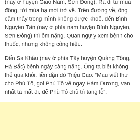
(nay ở huyện Giao Nam, Sơn Đông). Ra đi từ mùa
đông, tới mùa hạ mới trở về. Trên đường về, ông
cảm thấy trong mình không được khoẻ, đến Bình
Nguyên Tân (nay ở phía nam huyện Bình Nguyên,
Sơn Đông) thì ốm nặng. Quan ngự y xem bệnh cho
thuốc, nhưng không công hiệu.
Đến Sa Khâu (nay ở phía Tây huyện Quảng Tông,
Hà Bắc) bệnh ngày càng nặng. Ông ta biết không
thể qua khỏi, liền dặn dò Triệu Cao: “Mau viết thư
cho Phù Tô, gọi Phù Tô về ngay Hàm Dương, vạn
nhất ta mất đi, để Phù Tô chủ trì tang lễ”.