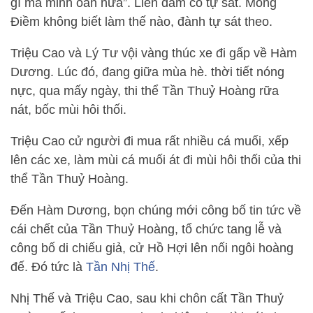
gì mà minh oan nữa”. Liền đâm cổ tự sát. Mông
Điềm không biết làm thế nào, đành tự sát theo.
Triệu Cao và Lý Tư vội vàng thúc xe đi gấp về Hàm
Dương. Lúc đó, đang giữa mùa hè. thời tiết nóng
nực, qua mấy ngày, thi thể Tần Thuỷ Hoàng rữa
nát, bốc mùi hôi thối.
Triệu Cao cử người đi mua rất nhiều cá muối, xếp
lên các xe, làm mùi cá muối át đi mùi hôi thối của thi
thể Tần Thuỷ Hoàng.
Đến Hàm Dương, bọn chúng mới công bố tin tức về
cái chết của Tần Thuỷ Hoàng, tổ chức tang lễ và
công bố di chiếu giả, cử Hồ Hợi lên nối ngôi hoàng
đế. Đó tức là
Tần Nhị Thế
.
Nhị Thế và Triệu Cao, sau khi chôn cất Tần Thuỷ