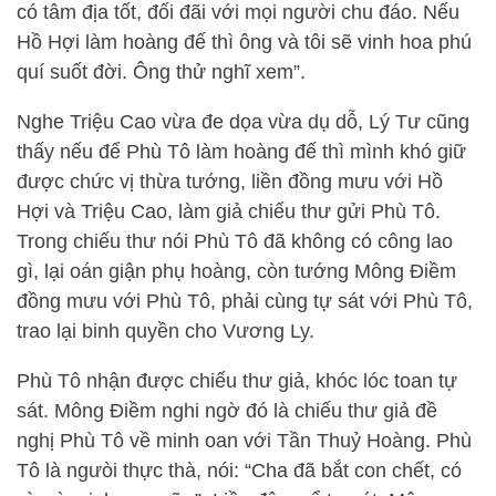
có tâm địa tốt, đối đãi với mọi người chu đáo. Nếu
Hồ Hợi làm hoàng đế thì ông và tôi sẽ vinh hoa phú
quí suốt đời. Ông thử nghĩ xem”.
Nghe Triệu Cao vừa đe dọa vừa dụ dỗ, Lý Tư cũng
thấy nếu để Phù Tô làm hoàng đế thì mình khó giữ
được chức vị thừa tướng, liền đồng mưu với Hồ
Hợi và Triệu Cao, làm giả chiếu thư gửi Phù Tô.
Trong chiếu thư nói Phù Tô đã không có công lao
gì, lại oán giận phụ hoàng, còn tướng Mông Điềm
đồng mưu với Phù Tô, phải cùng tự sát với Phù Tô,
trao lại binh quyền cho Vương Ly.
Phù Tô nhận được chiếu thư giả, khóc lóc toan tự
sát. Mông Điềm nghi ngờ đó là chiếu thư giả đề
nghị Phù Tô về minh oan với Tần Thuỷ Hoàng. Phù
Tô là ngưòi thực thà, nói: “Cha đã bắt con chết, có