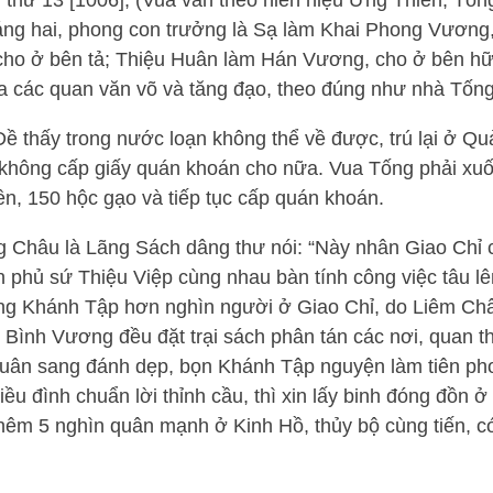
thứ 13 [1006], (Vua vẫn theo niên hiệu Ứng Thiên; Tố
áng hai, phong con trưởng là Sạ làm Khai Phong Vương,
cho ở bên tả; Thiệu Huân làm Hán Vương, cho ở bên hữ
ủa các quan văn võ và tăng đạo, theo đúng như nhà Tống
thấy trong nước loạn không thể về được, trú lại ở Q
i không cấp giấy quán khoán cho nữa. Vua Tống phải xu
iền, 150 hộc gạo và tiếp tục cấp quán khoán.
g Châu là Lãng Sách dâng thư nói: “Này nhân Giao Chỉ c
 phủ sứ Thiệu Việp cùng nhau bàn tính công việc tâu lê
ng Khánh Tập hơn nghìn người ở Giao Chỉ, do Liêm Ch
Bình Vương đều đặt trại sách phân tán các nơi, quan thu
quân sang đánh dẹp, bọn Khánh Tập nguyện làm tiên pho
ều đình chuẩn lời thỉnh cầu, thì xin lấy binh đóng đồn ở
êm 5 nghìn quân mạnh ở Kinh Hồ, thủy bộ cùng tiến, có