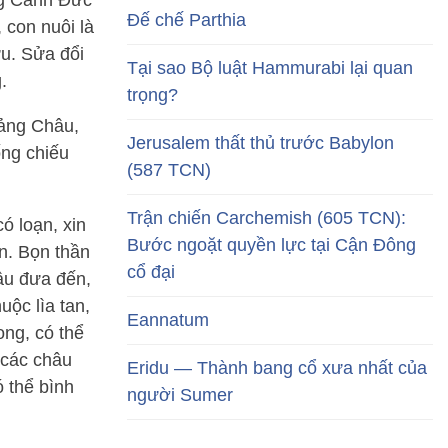
ng Cảnh Đức
Đế chế Parthia
 con nuôi là
u. Sửa đổi
Tại sao Bộ luật Hammurabi lại quan
.
trọng?
uảng Châu,
Jerusalem thất thủ trước Babylon
ống chiếu
(587 TCN)
Trận chiến Carchemish (605 TCN):
ó loạn, xin
Bước ngoặt quyền lực tại Cận Đông
n. Bọn thần
cổ đại
âu đưa đến,
ộc lìa tan,
Eannatum
ng, có thể
 các châu
Eridu — Thành bang cổ xưa nhất của
 thể bình
người Sumer