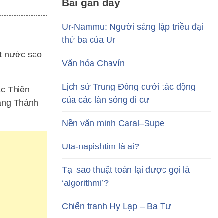
Bài gần đây
Ur-Nammu: Người sáng lập triều đại
thứ ba của Ur
ất nước sao
Văn hóa Chavín
Lịch sử Trung Đông dưới tác động
ắc Thiên
của các làn sóng di cư
ảng Thánh
Nền văn minh Caral–Supe
Uta-napishtim là ai?
Tại sao thuật toán lại được gọi là
‘algorithmi’?
Chiến tranh Hy Lạp – Ba Tư