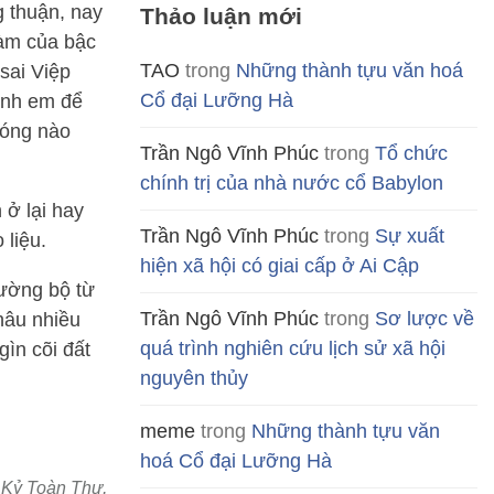
g thuận, nay
Thảo luận mới
làm của bậc
TAO
trong
Những thành tựu văn hoá
sai Việp
Cổ đại Lưỡng Hà
 anh em để
móng nào
Trần Ngô Vĩnh Phúc
trong
Tổ chức
chính trị của nhà nước cổ Babylon
 ở lại hay
Trần Ngô Vĩnh Phúc
trong
Sự xuất
 liệu.
hiện xã hội có giai cấp ở Ai Cập
đường bộ từ
Trần Ngô Vĩnh Phúc
trong
Sơ lược về
hâu nhiều
quá trình nghiên cứu lịch sử xã hội
gìn cõi đất
nguyên thủy
meme
trong
Những thành tựu văn
hoá Cổ đại Lưỡng Hà
 Kỷ Toàn Thư,