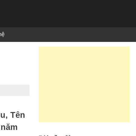
hệ
ều, Tên
ứ năm