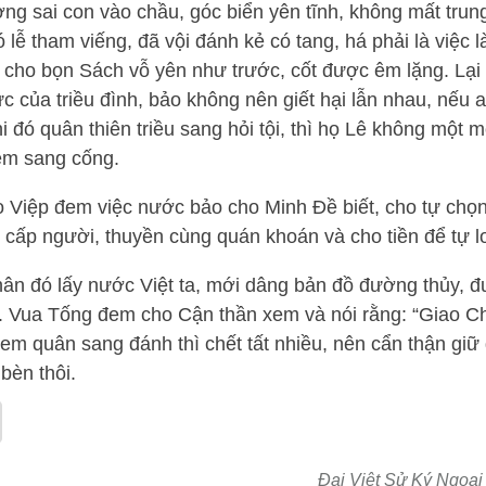
ng sai con vào chầu, góc biển yên tĩnh, không mất trun
 lễ tham viếng, đã vội đánh kẻ có tang, há phải là việc 
 cho bọn Sách vỗ yên như trước, cốt được êm lặng. Lại 
c của triều đình, bảo không nên giết hại lẫn nhau, nếu
i đó quân thiên triều sang hỏi tội, thì họ Lê không một 
 em sang cống.
 Việp đem việc nước bảo cho Minh Đề biết, cho tự chọn
cấp người, thuyền cùng quán khoán và cho tiền để tự lo
ân đó lấy nước Việt ta, mới dâng bản đồ đường thủy, 
 Vua Tống đem cho Cận thần xem và nói rằng: “Giao C
em quân sang đánh thì chết tất nhiều, nên cẩn thận giữ 
 bèn thôi.
Đại Việt Sử Ký Ngoại