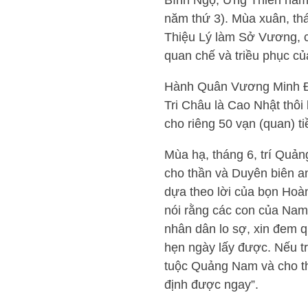
Bính Ngọ, Ứng Thiên năm 
năm thứ 3). Mùa xuân, th
Thiệu Lý làm Sở Vương, 
quan chế và triều phục c
Hành Quân Vương Minh Đề 
Tri Châu là Cao Nhật thô
cho riêng 50 vạn (quan) t
Mùa hạ, tháng 6, trí Quản
cho thần và Duyên biên an
dựa theo lời của bọn Hoà
nói rằng các con của Nam 
nhân dân lo sợ, xin đem 
hẹn ngày lấy được. Nếu tri
tuộc Quảng Nam và cho th
định được ngay”.