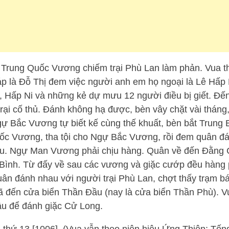
Trung Quốc Vương chiếm trại Phù Lan làm phản. Vua th
 là Đỗ Thị đem việc người anh em họ ngoại là Lê Hấp 
ỏi, Hấp Ni và những kẻ dự mưu 12 người điều bị giết. Đến
trại cố thủ. Đánh không hạ được, bèn vây chặt vài tháng
Ngự Bắc Vương tự biết kế cùng thế khuất, bèn bắt Trun
c Vương, tha tội cho Ngự Bắc Vương, rồi đem quân đ
. Ngự Man Vương phải chịu hàng. Quân về đến Đằng C
 Bình. Từ đấy về sau các vương và giặc cướp đều hàng 
ân đánh nhau với người trại Phù Lan, chợt thấy trạm báo
 đến cửa biển Thần Đầu (nay là cửa biển Thần Phù). V
âu để đánh giặc Cử Long.