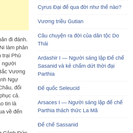
Cyrus Đại đế qua đời như thế nào?
Vương triều Gutian
Câu chuyện ra đời của dân tộc Do
ân đi đánh.
Thái
Ni làm phản
 trại Phù
Ardashir I — Người sáng lập Đế chế
, người
Sasanid và kẻ chấm dứt thời đại
g Bắc Vương
Parthia
ánh Ngự
hâu, đổi
Đế quốc Seleucid
phục cả.
Arsaces I — Người sáng lập đế chế
 tin là
Parthia thách thức La Mã
ua về đến
Đế chế Sassanid