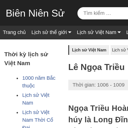
Biên Niên Sử
Trang chủ
Lịch sử thế giới
Lịch sử Việt Nam
Lịch sử Việt Nam
Lịch sử
Thời kỳ lịch sử
Việt Nam
Lê Ngọa Triều
1000 năm Bắc
Thời gian: 1006 - 1009
thuộc
Lịch sử Việt
Nam
Ngọa Triều Hoàn
Lịch sử Việt
húy là Long Đĩn
Nam Thời Cổ
Đại