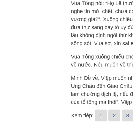
Vua Tống nói: “Họ Lê thườ
nghe tin mới chết, chưa có
vương giả?”. Xuống chiếu
đưa thư sang bày tỏ uy đứ
lâu không định ngôi thứ kh
sống sót. Vua sợ, xin sai
Vua Tống xuống chiếu cho
về nước. Nếu muốn về thì 
Minh Đề về, Việp muốn nh
Ung Châu đến Giao Châu.
lam chướng dịch lệ, nếu đ
của tổ tông mà thôi”. Việp
Xem tiếp:
1
2
3