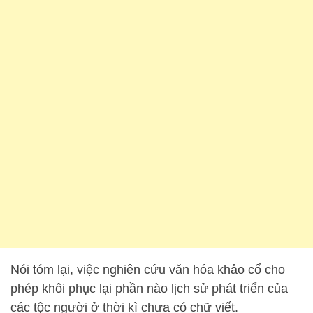
Nói tóm lại, việc nghiên cứu văn hóa khảo cổ cho
phép khôi phục lại phần nào lịch sử phát triển của
các tộc người ở thời kì chưa có chữ viết.