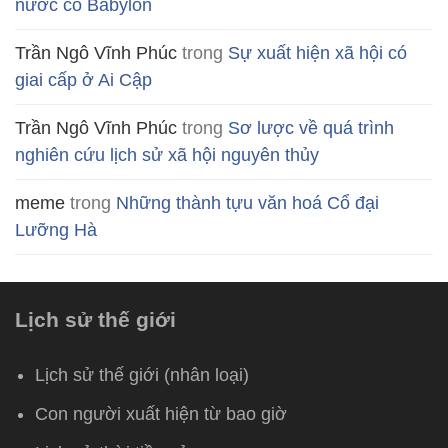
nước cổ Babylon
Trần Ngô Vĩnh Phúc
trong
Sự xuất hiện xã hội có
giai cấp ở Ai Cập
Trần Ngô Vĩnh Phúc
trong
Sơ lược về quá trình
nghiên cứu lịch sử xã hội nguyên thủy
meme
trong
Những thành tựu văn hoá Cổ đại
Lưỡng Hà
Lịch sử thế giới
Lịch sử thế giới (nhân loại)
Con người xuất hiện từ bao giờ