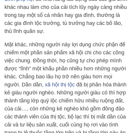
khác nhau làm cho của cải tích lũy ngày càng nhiều
trong tay một số cá nhân hay gia đình, thường là
các gia đình tộc trưởng, tù trưởng hay các bô lão,
thủ lĩnh quân sự.
Mặt khác, những người này lợi dụng chức phận để
chiếm một phần sản phẩm xã hội chi cho các công
việc chung. Đồng thời, họ cũng tự cho phép mình
được “lĩnh” một khẩu phần nhiều hơn những người
khác. Chẳng bao lâu họ trở nên giàu hơn mọi
người. Dần dần,
xã hội thị tộc
đã bị phân hóa thành
kẻ giàu người nghèo. Những người giàu có thì hợp
thành tầng lớp quý lộc chiếm hữu nhiều ruộng đất,
của cải…, còn những kẻ nghèo khó gồm đông đảo
các thành viên của thị tộc, bộ lạc thì bị mất dần của
cải và tư liệu sản xuất, cuối cùng họ rơi vào tình
trạng bị lệ thuộc tầng lớp trên và bị tầng lớp này áp