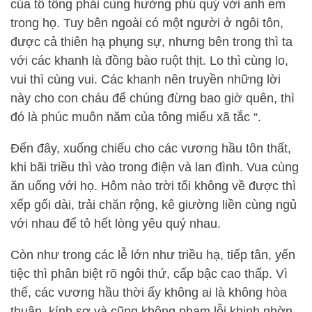
của tổ tông phải cùng hưởng phú quý với anh em
trong họ. Tuy bên ngoài có một người ở ngôi tôn,
được cả thiên hạ phụng sự, nhưng bên trong thì ta
với các khanh là đồng bào ruột thịt. Lo thì cùng lo,
vui thì cùng vui. Các khanh nên truyền những lời
này cho con cháu để chúng đừng bao giờ quên, thì
đó là phúc muôn năm của tông miếu xã tắc “.
Đến đây, xuống chiếu cho các vương hầu tôn thất,
khi bãi triều thì vào trong điện và lan đình. Vua cùng
ăn uống với họ. Hôm nào trời tối không về được thì
xếp gối dài, trải chăn rộng, kê giường liền cùng ngủ
với nhau để tỏ hết lòng yêu quý nhau.
Còn như trong các lễ lớn như triều hạ, tiếp tân, yến
tiệc thì phân biệt rõ ngôi thứ, cấp bậc cao thấp. Vì
thế, các vương hầu thời ấy không ai là không hòa
thuận, kính sợ và cũng không phạm lỗi khinh nhờn,