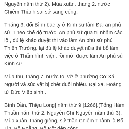
Nguyên năm thứ 2). Mùa xuân, tháng 2, nước
Chiêm Thành sai sứ sang cống.
Tháng 3, đổi Bình bạc ty ở Kinh sư làm Đại an phủ
sứ. Theo chế độ trước, An phủ sứ qua trị nhậm các
lộ , đủ lệ khảo duyệt thì vào làm An phủ sứ phủ
Thiên Trường, lại đủ lệ khảo duyệt nữa thì bổ làm
việc ở Thẩm hình viện, rồi mới được làm An phủ sứ
Kinh sư.
Mùa thu, tháng 7, nước to, vỡ ở phường Cơ Xá.
Người và súc vật bị chết đuối nhiều. Đại xá. Hoàng
tử Đức Việp sinh .
Bính Dần,[Thiệu Long] năm thứ 9 [1266],(Tống Hàm
Thuần năm thứ 2, Nguyên Chí Nguyên năm thứ 3).
Mùa xuân, tháng giêng, sứ thần Chiêm Thành là Bố
Tin, Bố Hoằng, Bố Đột đến cống.