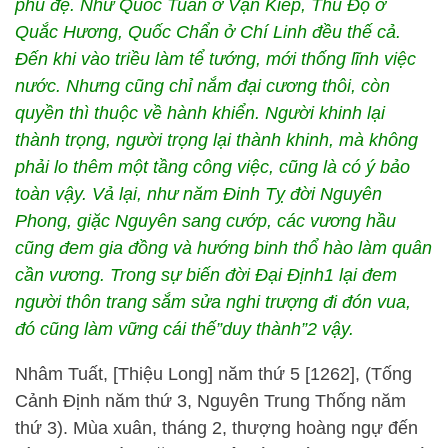
phủ đệ. Như Quốc Tuấn ở Vạn Kiếp, Thủ Độ ở
Quắc Hương, Quốc Chẩn ở Chí Linh đều thế cả.
Đến khi vào triều làm tể tướng, mới thống lĩnh việc
nước. Nhưng cũng chỉ nắm đại cương thôi, còn
quyền thì thuộc về hành khiển. Người khinh lại
thành trọng, người trọng lại thành khinh, mà không
phải lo thêm một tầng công việc, cũng là có ý bảo
toàn vậy. Vả lại, như năm Đinh Tỵ đời Nguyên
Phong, giặc Nguyên sang cướp, các vương hầu
cũng đem gia đồng và hướng binh thổ hào làm quân
cần vương. Trong sự biến đời Đại Định1 lại đem
người thôn trang sắm sửa nghi trượng đi đón vua,
đó cũng làm vững cái thế”duy thành”2 vậy.
Nhâm Tuất, [Thiệu Long] năm thứ 5 [1262], (Tống
Cảnh Định năm thứ 3, Nguyên Trung Thống năm
thứ 3). Mùa xuân, tháng 2, thượng hoàng ngự đến