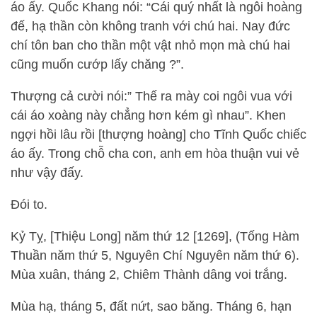
áo ấy. Quốc Khang nói: “Cái quý nhất là ngôi hoàng
đế, hạ thần còn không tranh với chú hai. Nay đức
chí tôn ban cho thần một vật nhỏ mọn mà chú hai
cũng muốn cướp lấy chăng ?”.
Thượng cả cười nói:” Thế ra mày coi ngôi vua với
cái áo xoàng này chẳng hơn kém gì nhau”. Khen
ngợi hồi lâu rồi [thượng hoàng] cho Tĩnh Quốc chiếc
áo ấy. Trong chỗ cha con, anh em hòa thuận vui vẻ
như vậy đấy.
Đói to.
Kỷ Tỵ, [Thiệu Long] năm thứ 12 [1269], (Tống Hàm
Thuần năm thứ 5, Nguyên Chí Nguyên năm thứ 6).
Mùa xuân, tháng 2, Chiêm Thành dâng voi trắng.
Mùa hạ, tháng 5, đất nứt, sao băng. Tháng 6, hạn