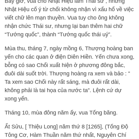
Bấy giờ, vua cho Nhật Hiệu làm Thái sư , nhưng
Nhật Hiệu cố ý từ chối không nhận vì xấu hổ về việc
viết chữ lên mạn thuyền. Vua tuy cho ông không
nhận chức Thái sư, nhưng lại ban thêm hai chữ
“Tướng quốc”, thành “Tướng quốc thái uý”.
Mùa thu, tháng 7, ngày mồng 6, Thượng hoàng ban
yến cho các quan ở điện Diên Hiền. Yến chưa xong,
bỗng có sao Chổi xuất hiện ở phương đông bắc,
đuôi dài suốt trời. Thượng hoàng ra xem và bảo : ”
Ta xem sao Chổi này rất sáng, mà đuôi rất dài,
không phải là tai họa của nước ta”. Lệnh cứ dự
xong yến.
Tháng 10, mùa đông năm ấy, vua Tống băng.
Ất Sửu, [ Thiệu Long] năm thứ 8 [1265], (Tống Độ
Tông Cơ, Hàm Thuần năm thứ nhất, Nguyên Chí