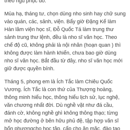
theo ngũ phục đồ.
Mùa hạ, tháng tư, chọn dùng nho sinh hay chữ sung
vào quán, các, sảnh, viện. Bấy giờ Đặng Kế làm
Hàn lâm viện học sĩ, Đỗ Quốc Tá làm trung thư
sảnh trung thư lệnh, đều là nho sĩ văn học. Theo
chế độ cũ, không phải là nội nhân (hoạn quan ) thì
không được làm hành khiển, chưa bao giờ dùng
nho sĩ văn học. Bắt đầu từ đây, nho sĩ văn học mới
giữ được quyền bính.
Tháng 5, phong em là Ích Tắc làm Chiêu Quốc
Vương. Ích Tắc là con thứ của Thượng hoàng,
thông minh hiếu học, thông hiểu lịch sử, lục nghệ,
văn chương nhất đời. Dù nghề vặt như đá cầu,
đánh cờ, không nghề ghì không thông thạo; từng
mở học đường ở bên hữu phủ đệ, tập hợp văn sĩ
bốn phươngcho học tập, cấp cho ăn mặc, đào tạo