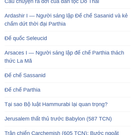
Câu chuyện ra đời của dân tộc Do Thái
Ardashir I — Người sáng lập Đế chế Sasanid và kẻ
chấm dứt thời đại Parthia
Đế quốc Seleucid
Arsaces I — Người sáng lập đế chế Parthia thách
thức La Mã
Đế chế Sassanid
Đế chế Parthia
Tại sao Bộ luật Hammurabi lại quan trọng?
Jerusalem thất thủ trước Babylon (587 TCN)
Trận chiến Carchemish (605 TCN): Bước ngoặt