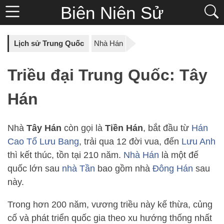
Biên Niên Sử
Lịch sử Trung Quốc
Nhà Hán
Triều đại Trung Quốc:
Tây
Hán
Nhà
Tây Hán
còn gọi là
Tiền Hán
, bắt đầu từ
Hán
Cao Tổ Lưu Bang
, trải qua 12 đời vua, đến
Lưu Anh
thì kết thúc, tồn tại 210 năm.
Nhà Hán
là một đế
quốc lớn sau
nhà Tần
bao gồm nhà
Đông Hán
sau
này.
Trong hơn 200 năm, vương triều này kế thừa, củng
cố và phát triển quốc gia theo xu hướng thống nhất