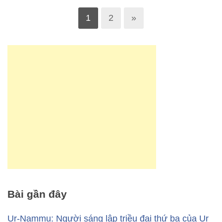
1
2
»
Bài gần đây
Ur-Nammu: Người sáng lập triều đại thứ ba của Ur