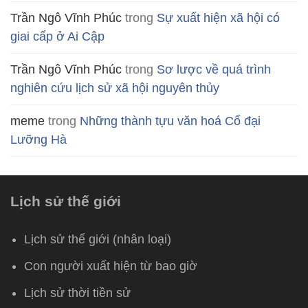
Trần Ngô Vĩnh Phúc
trong
Sự xuất hiện xã hội có
giai cấp ở Ai Cập
Trần Ngô Vĩnh Phúc
trong
Sơ lược về quá trình
nghiên cứu lịch sử xã hội nguyên thủy
meme
trong
Những thành tựu văn hoá Cổ đại
Lưỡng Hà
Lịch sử thế giới
Lịch sử thế giới (nhân loại)
Con người xuất hiện từ bao giờ
Lịch sử thời tiền sử