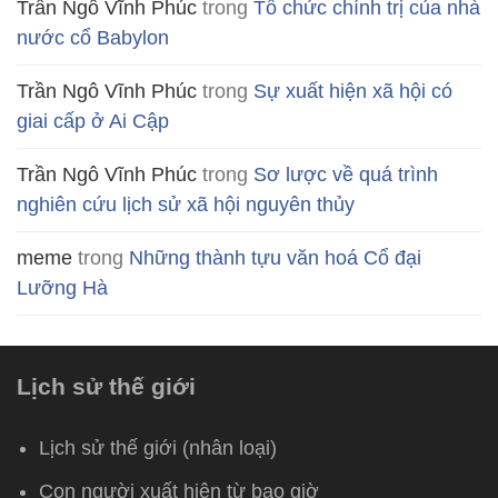
Trần Ngô Vĩnh Phúc
trong
Tổ chức chính trị của nhà
nước cổ Babylon
Trần Ngô Vĩnh Phúc
trong
Sự xuất hiện xã hội có
giai cấp ở Ai Cập
Trần Ngô Vĩnh Phúc
trong
Sơ lược về quá trình
nghiên cứu lịch sử xã hội nguyên thủy
meme
trong
Những thành tựu văn hoá Cổ đại
Lưỡng Hà
Lịch sử thế giới
Lịch sử thế giới (nhân loại)
Con người xuất hiện từ bao giờ