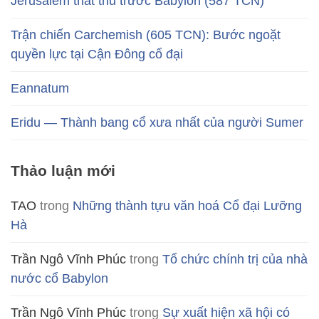
Jerusalem thất thủ trước Babylon (587 TCN)
Trận chiến Carchemish (605 TCN): Bước ngoặt
quyền lực tại Cận Đông cổ đại
Eannatum
Eridu — Thành bang cổ xưa nhất của người Sumer
Thảo luận mới
TAO
trong
Những thành tựu văn hoá Cổ đại Lưỡng
Hà
Trần Ngô Vĩnh Phúc
trong
Tổ chức chính trị của nhà
nước cổ Babylon
Trần Ngô Vĩnh Phúc
trong
Sự xuất hiện xã hội có