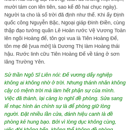
mười tám con lên tiên, sao kế đô hai chục ngày).
Người ta cho là số trời đã định như thế. Khi ấy Định
quốc công Nguyễn Bặc, Ngoại giáp Đinh Điền, cùng
thập đạo tướng quân Lê Hoàn rước Vệ Vương Toàn
lên ngôi Hoàng đế, tôn gọi vua là Tiên Hoàng Đế,
tôn mẹ đẻ [vua mới] là Dương Thị làm Hoàng thái
hậu. Rước linh cữu Tiên Hoàng Đế về táng ở sơn
lăng Trường Yên.
Sử thần Ngô Sĩ Liên nói: Đế vương dấy nghiệp
không ai không nhờ ở trời. Nhưng thánh nhân không
cậy có mệnh trời mà làm hết phận sự của mình.
Việc đã thành, lại càng lo nghĩ đề phòng. Sửa sang
lể nhạc hình án chính sự là để phòng giữ lòng
người. Đặt nhiều lần cửa, đánh hiệu canh là đề
phòng kẻ hung bạo. Bởi vì lòng dục không cùng,
việc đời không bến, không thể không đề phòng