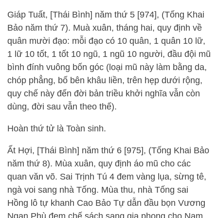
Giáp Tuất, [Thái Bình] năm thứ 5 [974], (Tống Khai
Bảo năm thứ 7). Muà xuân, tháng hai, quy định về
quân mười đạo: mỗi đạo có 10 quân, 1 quân 10 lữ,
1 lữ 10 tốt, 1 tốt 10 ngũ, 1 ngũ 10 người, đầu đội mũ
bình đính vuông bốn góc (loại mũ này làm bằng da,
chóp phẳng, bố bên khâu liền, trên hẹp dưới rộng,
quy chế này đến đời bản triều khởi nghĩa vẫn còn
dùng, đời sau vẫn theo thế).
Hoàn thứ tử là Toàn sinh.
Ất Hợi, [Thái Bình] năm thứ 6 [975], (Tống Khai Bảo
năm thứ 8). Mùa xuân, quy định áo mũ cho các
quan văn võ. Sai Trịnh Tú 4 đem vàng lụa, sừng tê,
ngà voi sang nhà Tống. Mùa thu, nhà Tống sai
Hồng lô tự khanh Cao Bảo Tự dẫn đầu bọn Vương
Ngạn Phù đem chế sách sang gia phong cho Nam