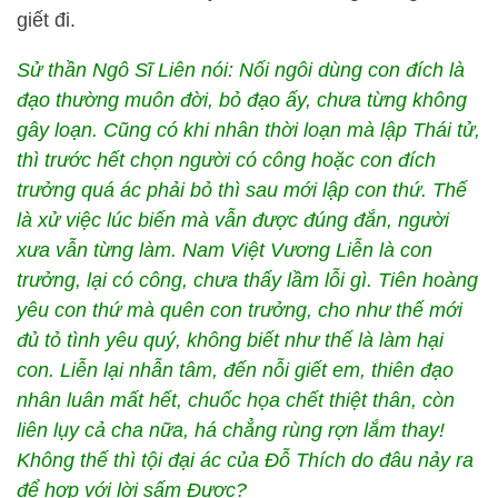
giết đi.
Sử thần Ngô Sĩ Liên nói: Nối ngôi dùng con đích là
đạo thường muôn đời, bỏ đạo ấy, chưa từng không
gây loạn. Cũng có khi nhân thời loạn mà lập Thái tử,
thì trước hết chọn người có công hoặc con đích
trưởng quá ác phải bỏ thì sau mới lập con thứ. Thế
là xử việc lúc biến mà vẫn được đúng đắn, người
xưa vẫn từng làm. Nam Việt Vương Liễn là con
trưởng, lại có công, chưa thấy lầm lỗi gì. Tiên hoàng
yêu con thứ mà quên con trưởng, cho như thế mới
đủ tỏ tình yêu quý, không biết như thế là làm hại
con. Liễn lại nhẫn tâm, đến nỗi giết em, thiên đạo
nhân luân mất hết, chuốc họa chết thiệt thân, còn
liên lụy cả cha nữa, há chẳng rùng rợn lắm thay!
Không thế thì tội đại ác của Đỗ Thích do đâu nảy ra
để hợp với lời sấm Được?