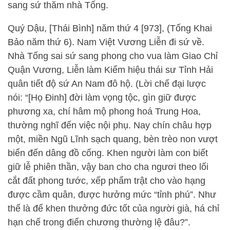
sang sứ thăm nhà Tống.
Quý Dậu, [Thái Bình] năm thứ 4 [973], (Tống Khai
Bảo năm thứ 6). Nam Việt Vương Liễn đi sứ về.
Nhà Tống sai sứ sang phong cho vua làm Giao Chỉ
Quận Vương, Liễn làm Kiểm hiệu thái sư Tỉnh Hải
quân tiết độ sứ An Nam đô hộ. (Lời chế đại lược
nói: “[Họ Đinh] đời làm vọng tộc, gìn giữ được
phương xa, chí hâm mộ phong hoá Trung Hoa,
thường nghĩ đến việc nội phụ. Nay chín châu hợp
một, miền Ngũ Lĩnh sạch quang, bèn trèo non vượt
biển đến dâng đồ cống. Khen người làm con biết
giữ lễ phiên thần, vậy ban cho cha ngươi theo lối
cắt đất phong tước, xếp phẩm trật cho vào hạng
được cầm quân, được hưởng mức “tỉnh phú”. Như
thế là để khen thưởng đức tốt của người già, há chỉ
hạn chế trong điển chương thường lệ đâu?”.