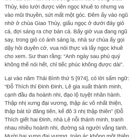
Thủy, kéo lưới được viên ngọc khuê to nhưng va
vào mũi thuyền, sứt mất một góc. Đêm ấy vào ngũ
nhờ ở chùa Giao Thủy, giấu ngọc ở dưới đáy giỏ
cá, đợi sáng ra chợ bán cá. Bấy giờ vua đang ngũ
say, trong giỏ có ánh sáng lạ, nhà sư chùa ấy gọi
dậy hỏi duyên cớ, vua nói thực và lấy ngọc khuê
cho xem. Sư than rằng: “Anh ngày sau phú quý
không thể nói hết, chỉ tiếc phúc không được dài”.
Lại vào năm Thái Bình thứ 5 [974], có lời sấm ngữ:
“Đỗ Thích thí Đinh Đinh, Lê gia xuất thánh minh,
cạnh đầu đa hoành nhi, đạo lộ tuyệt nhân hành.
Thập nhị xưng đại vương, thập ác vô nhất thiện,
thập bát tử đăng tiên, kế đô 3 nhị thập thiên” (Đỗ
Thích giết hai Đinh, nhà Lê nỗi thánh minh, tranh
nhau nhiều hoành nhi, đường sá người vắng tanh.
Mười hai xưng đại vương, toàn ác không một thiện,