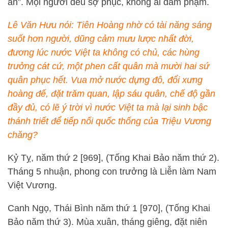
ăn”. Mọi người đều sợ phục, không ai dám phạm.
Lê Văn Hưu nói: Tiên Hoàng nhờ có tài năng sáng
suốt hơn người, dũng cảm mưu lược nhất đời,
đương lúc nước Việt ta không có chủ, các hùng
trưởng cát cứ, một phen cất quân mà mười hai sứ
quân phục hết. Vua mở nước dựng đô, đổi xưng
hoàng đế, đặt trăm quan, lập sáu quân, chế độ gần
đầy đủ, có lẽ ý trời vì nước Việt ta mà lại sinh bậc
thánh triết để tiếp nối quốc thống của Triệu Vương
chăng?
Kỷ Tỵ, năm thứ 2 [969], (Tống Khai Bảo năm thứ 2).
Tháng 5 nhuận, phong con trưởng là Liễn làm Nam
Việt Vương.
Canh Ngọ, Thái Bình năm thứ 1 [970], (Tống Khai
Bảo năm thứ 3). Mùa xuân, tháng giêng, đặt niên