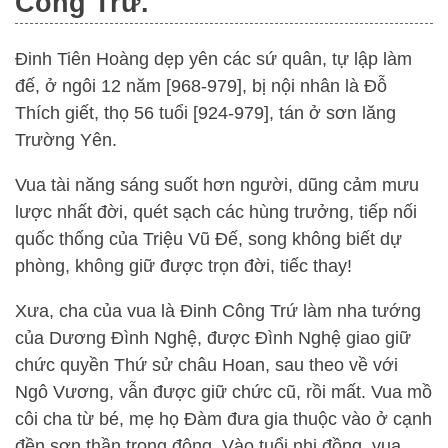
Công Trứ.
Đinh Tiên Hoàng dẹp yên các sứ quân, tự lập làm
đế, ở ngôi 12 năm [968-979], bị nội nhân là Đỗ
Thích giết, thọ 56 tuổi [924-979], tán ở sơn lăng
Trường Yên.
Vua tài năng sáng suốt hơn người, dũng cảm mưu
lược nhất đời, quét sạch các hùng trưởng, tiếp nối
quốc thống của Triệu Vũ Đế, song không biết dự
phòng, không giữ được trọn đời, tiếc thay!
Xưa, cha của vua là Đinh Công Trứ làm nha tướng
của Dương Đình Nghệ, được Đình Nghệ giao giữ
chức quyền Thứ sử châu Hoan, sau theo về với
Ngô Vương, vẫn được giữ chức cũ, rồi mất. Vua mồ
côi cha từ bé, mẹ họ Đàm đưa gia thuộc vào ở cạnh
đền sơn thần trong động. Vào tuổi nhi đồng, vua