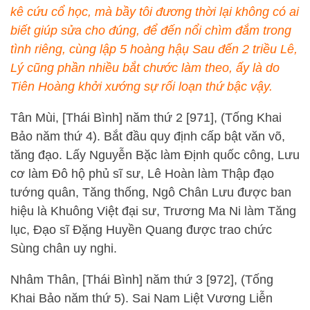
kê cứu cổ học, mà bầy tôi đương thời lại không có ai
biết giúp sửa cho đúng, để đến nổi chìm đắm trong
tình riêng, cùng lập 5 hoàng hậụ Sau đến 2 triều Lê,
Lý cũng phần nhiều bắt chước làm theo, ấy là do
Tiên Hoàng khởi xướng sự rối loạn thứ bậc vậy.
Tân Mùi, [Thái Bình] năm thứ 2 [971], (Tống Khai
Bảo năm thứ 4). Bắt đầu quy định cấp bật văn võ,
tăng đạo. Lấy Nguyễn Bặc làm Định quốc công, Lưu
cơ làm Đô hộ phủ sĩ sư, Lê Hoàn làm Thập đạo
tướng quân, Tăng thống, Ngô Chân Lưu được ban
hiệu là Khuông Việt đại sư, Trương Ma Ni làm Tăng
lục, Đạo sĩ Đặng Huyền Quang được trao chức
Sùng chân uy nghi.
Nhâm Thân, [Thái Bình] năm thứ 3 [972], (Tống
Khai Bảo năm thứ 5). Sai Nam Liệt Vương Liễn