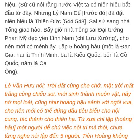
hiệu. (Sử cũ nói rằng nước Việt ta có niên hiệu bắt
đầu từ đây. Nhưng Lý Nam Đế [trước đó] đã đặt
niên hiệu là Thiên Đức [544-548]. Sai sứ sang nhà
Tống giao hảo. Bấy giờ nhà Tống sai Đại tướng
Phan Mỹ dẹp yên Lĩnh Nam (chỉ Lưu Xưởng), cho
nên mới có mệnh ấy. Lập 5 hoàng hậu (một là Đan
Gia, hai là Trinh Minh, ba là Kiểu Quốc, bốn là Cồ
Quốc, năm là Ca
Ông).
Lê Văn Hưu nói: Trời đất cùng che chở, mặt trời mặt
trăng cùng chiếu soi, mới sinh thành muôn vật, nảy
nở mọi loài, cũng như hoàng hậu sánh với ngôi vua,
cho nên mới có thể đứng đầu tiêu biểu cho nội
cung, tác thành cho thiên hạ. Từ xưa chỉ lập [hoàng
hậu] một người để chủ việc nội trị mà thôi, chưa
từng nghe nói lập đến 5 người. Tiên Hoàng không