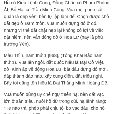
Hồ có Kiểu Lệnh Công, Đằng Châu có Phạm Phòng
Át, Bố Hải có Trần Minh Công. Vua một phen cất
quân là dẹp yên, bèn tự lập làm đế. Chọn được chỗ
đất đẹp ở Đàm thôn, vua muốn dựng đô ở đó,
nhưng vì thế đất chật hẹp lại không có lợi về việc
đặt hiểm, nên vẫn đóng đô ở Hoa Lư (nay là phủ
trường Yên).
Mậu Thìn, năm thứ 1 [968], (Tống Khai Bảo năm
thứ 1). Vua lên ngôi, đặt quốc hiệu là Đại Cồ Việt,
dời Kinh ấp về động Hoa Lư, bắt đầu dựng đô mới,
đắp thành đào hào, xây cung điện, đặt triều nghi.
Bầy tôi dâng tôn hiệu là Đại Thắng Minh Hoàng Đế.
Vua muốn dùng uy chế ngự thiên hạ, bèn đặt vạc
lớn ở sân triều, nuôi hổ dữ trong cũi, hạ lệnh rằng:
“Kẻ nào trái phép phải chịu tội bỏ vạc dầu, cho hổ