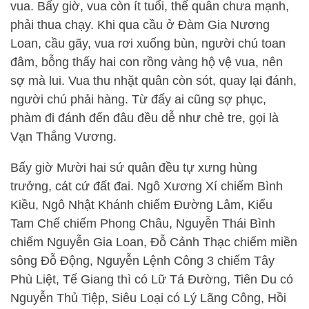
vua. Bấy giờ, vua còn ít tuổi, thế quân chưa mạnh,
phải thua chạy. Khi qua cầu ở Đàm Gia Nương
Loan, cầu gãy, vua rơi xuống bùn, người chú toan
đâm, bỗng thấy hai con rồng vàng hộ vệ vua, nên
sợ mà lui. Vua thu nhặt quân còn sót, quay lại đánh,
người chú phải hàng. Từ đấy ai cũng sợ phục,
phàm đi đánh đến đâu đều dễ như chẻ tre, gọi là
Vạn Thắng Vương.
Bấy giờ Mười hai sứ quân đều tự xưng hùng
trưởng, cát cứ đất đai. Ngô Xương Xí chiếm Bình
Kiều, Ngô Nhật Khánh chiếm Đường Lâm, Kiểu
Tam Chế chiếm Phong Châu, Nguyễn Thái Bình
chiếm Nguyễn Gia Loan, Đỗ Cảnh Thạc chiếm miền
sông Đỗ Động, Nguyễn Lệnh Công 3 chiếm Tây
Phù Liệt, Tế Giang thì có Lữ Tá Đường, Tiên Du có
Nguyễn Thủ Tiệp, Siêu Loại có Lý Lãng Công, Hồi