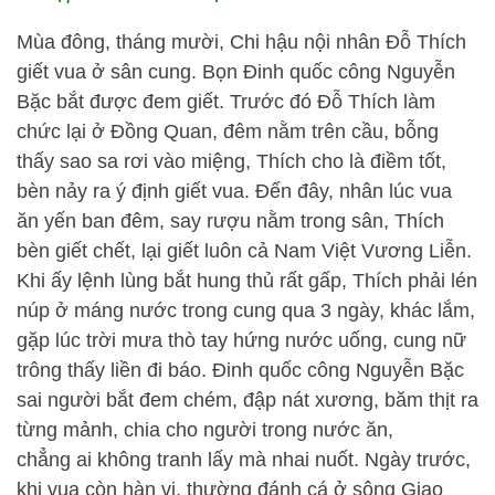
Mùa đông, tháng mười, Chi hậu nội nhân Đỗ Thích
giết vua ở sân cung. Bọn Đinh quốc công Nguyễn
Bặc bắt được đem giết. Trước đó Đỗ Thích làm
chức lại ở Đồng Quan, đêm nằm trên cầu, bỗng
thấy sao sa rơi vào miệng, Thích cho là điềm tốt,
bèn nảy ra ý định giết vua. Đến đây, nhân lúc vua
ăn yến ban đêm, say rượu nằm trong sân, Thích
bèn giết chết, lại giết luôn cả Nam Việt Vương Liễn.
Khi ấy lệnh lùng bắt hung thủ rất gấp, Thích phải lén
núp ở máng nước trong cung qua 3 ngày, khác lắm,
gặp lúc trời mưa thò tay hứng nước uống, cung nữ
trông thấy liền đi báo. Đinh quốc công Nguyễn Bặc
sai người bắt đem chém, đập nát xương, băm thịt ra
từng mảnh, chia cho người trong nước ăn,
chẳng ai không tranh lấy mà nhai nuốt. Ngày trước,
khi vua còn hàn vi, thường đánh cá ở sông Giao