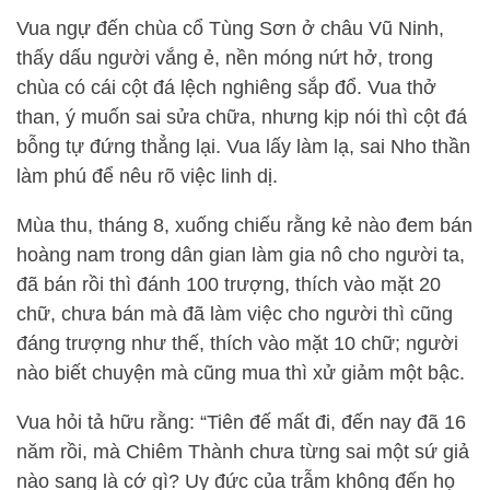
Vua ngự đến chùa cổ Tùng Sơn ở châu Vũ Ninh,
thấy dấu người vắng ẻ, nền móng nứt hở, trong
chùa có cái cột đá lệch nghiêng sắp đổ. Vua thở
than, ý muốn sai sửa chữa, nhưng kịp nói thì cột đá
bỗng tự đứng thẳng lại. Vua lấy làm lạ, sai Nho thần
làm phú để nêu rõ việc linh dị.
Mùa thu, tháng 8, xuống chiếu rằng kẻ nào đem bán
hoàng nam trong dân gian làm gia nô cho người ta,
đã bán rồi thì đánh 100 trượng, thích vào mặt 20
chữ, chưa bán mà đã làm việc cho người thì cũng
đáng trượng như thế, thích vào mặt 10 chữ; người
nào biết chuyện mà cũng mua thì xử giảm một bậc.
Vua hỏi tả hữu rằng: “Tiên đế mất đi, đến nay đã 16
năm rồi, mà Chiêm Thành chưa từng sai một sứ giả
nào sang là cớ gì? Uy đức của trẫm không đến họ