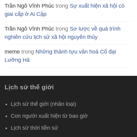
Trần Ngô Vĩnh Phúc
trong
Sự xuất hiện xã hội có
giai cấp ở Ai Cập
Trần Ngô Vĩnh Phúc
trong
Sơ lược về quá trình
nghiên cứu lịch sử xã hội nguyên thủy
meme
trong
Những thành tựu văn hoá Cổ đại
Lưỡng Hà
Lịch sử thế giới
Lịch sử thế giới (nhân loại)
Con người xuất hiện từ bao giờ
Lịch sử thời tiền sử