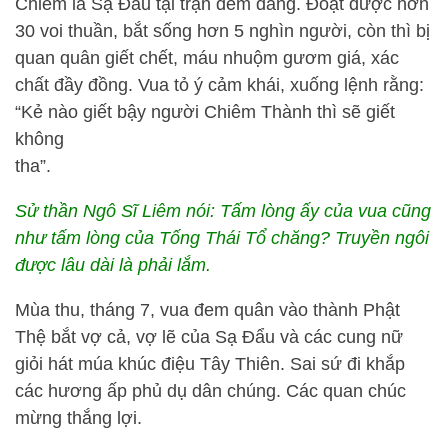
Chiêm là Sạ Đẩu tại trận đem dâng. Đoạt được hơn
30 voi thuần, bắt sống hơn 5 nghìn người, còn thì bị
quan quân giết chết, máu nhuộm gươm giá, xác
chất đầy đồng. Vua tỏ ý cảm khái, xuống lệnh rằng:
“Kẻ nào giết bậy người Chiêm Thành thì sẽ giết
không
tha”.
Sử thần Ngô Sĩ Liêm nói: Tấm lòng ấy của vua cũng
như tấm lòng của Tống Thái Tổ chăng? Truyền ngôi
được lâu dài là phải lắm.
Mùa thu, tháng 7, vua đem quân vào thành Phật
Thệ bắt vợ cả, vợ lẽ của Sạ Đẩu và các cung nữ
giỏi hát múa khúc điệu Tây Thiên. Sai sứ đi khắp
các hương ấp phủ dụ dân chúng. Các quan chúc
mừng thắng lợi.