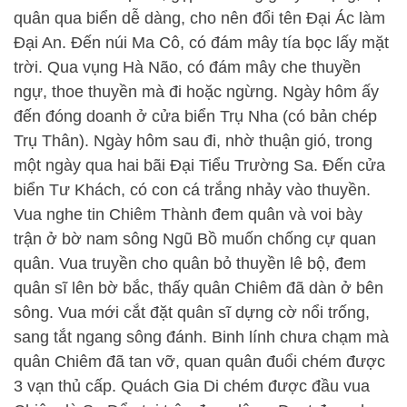
quân qua biển dễ dàng, cho nên đổi tên Đại Ác làm
Đại An. Đến núi Ma Cô, có đám mây tía bọc lấy mặt
trời. Qua vụng Hà Não, có đám mây che thuyền
ngự, thoe thuyền mà đi hoặc ngừng. Ngày hôm ấy
đến đóng doanh ở cửa biển Trụ Nha (có bản chép
Trụ Thân). Ngày hôm sau đi, nhờ thuận gió, trong
một ngày qua hai bãi Đại Tiểu Trường Sa. Đến cửa
biển Tư Khách, có con cá trắng nhảy vào thuyền.
Vua nghe tin Chiêm Thành đem quân và voi bày
trận ở bờ nam sông Ngũ Bồ muốn chống cự quan
quân. Vua truyền cho quân bỏ thuyền lê bộ, đem
quân sĩ lên bờ bắc, thấy quân Chiêm đã dàn ở bên
sông. Vua mới cắt đặt quân sĩ dựng cờ nổi trống,
sang tắt ngang sông đánh. Binh lính chưa chạm mà
quân Chiêm đã tan vỡ, quan quân đuổi chém được
3 vạn thủ cấp. Quách Gia Di chém được đầu vua