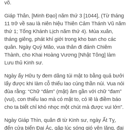
võ.
Giáp Thân, [Minh Đạo] năm thứ 3 [1044], (Từ tháng
11 trở về sau là niên hiệu Thiên Cảm Thánh Vũ năm
thứ 1; Tống Khánh Lịch năm thứ 4). Mùa xuân,
tháng giêng, phát khí giới trong kho ban cho các
quân. Ngày Quý Mão, vua thân đi đánh Chiêm
Thành, cho Khai Hoàng Vương [Nhật Tông] làm
Lưu thủ Kinh sư.
Ngày ấy Hữu ty đem dâng túi mật to bằng quả bưởi
lấy được khi làm cỗ thiếu lao cúng thần núi. Vua nói
đùa rằng: “Chữ “đảm” (mật) âm gần với chữ “đam”
(vui), con thiếu lao mà có mật to, có lẽ là điềm báo
cho ta biết chỉ khó nhọc một chút mà được vui lớn”.
Ngày Giáp Thìn, quân đi từ Kinh sư, ngày Ất Tỵ,
đến cửa biển Đại Ác, gặp lúc sóng gió yên lặng, đại