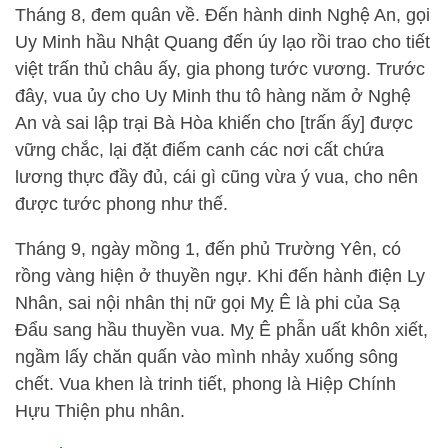
Tháng 8, đem quân về. Đến hành dinh Nghệ An, gọi
Uy Minh hầu Nhật Quang đến úy lạo rồi trao cho tiết
việt trấn thủ châu ấy, gia phong tước vương. Trước
đây, vua ủy cho Uy Minh thu tô hàng năm ở Nghệ
An và sai lập trại Bà Hòa khiến cho [trấn ấy] được
vững chắc, lại đặt điếm canh các nơi cất chứa
lương thực đầy đủ, cái gì cũng vừa ý vua, cho nên
được tước phong như thế.
Tháng 9, ngày mồng 1, đến phủ Trường Yên, có
rồng vàng hiện ở thuyền ngự. Khi đến hành điện Ly
Nhân, sai nội nhân thị nữ gọi Mỵ Ê là phi của Sạ
Đẩu sang hầu thuyền vua. Mỵ Ê phẫn uất khôn xiết,
ngầm lấy chăn quấn vào mình nhảy xuống sông
chết. Vua khen là trinh tiết, phong là Hiệp Chính
Hựu Thiện phu nhân.