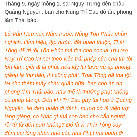
Tháng 9, ngày mồng 1, sai Ngụy Trưng đến châu
Quảng Nguyên, ban cho Nùng Trí Cao đô ấn, phong
làm Thái bảo.
Lê Văn Hưu nói: Năm trước, Nùng Tồn Phúc phản
nghịch, tiếm hiệu, lập nước, đặt quan thuộc, Thái
Tông đã trị tội Tồn Phúc mà tha cho con là Trí Cao.
Nay Trí Cao lại noi theo việc trái phép của cha thì tội
lớn lắm, giết đi là phải, nếu lấy lại tước và áp phong,
giáng là thứ dân, thì cũng phải. Thái Tông đã tha tội,
lại cho thêm mấy châu quận nữa, ban cho ấn tín,
phong làm Thái bảo, như thế là thưởng phạt không
có phép tắc gì. Đến khi Trí Cao gây tai họa ở Quảng
Nguyên, lại đem quân đi đánh, mượn cớ là viện trợ
láng giềng, có khác gì thả cọp beo cho cắn người,
rồi từ từ đến cứu không? Đó là vì Thái Tông say
đắm cái lòng nhân nhỏ của nhà Phật mà quên đi