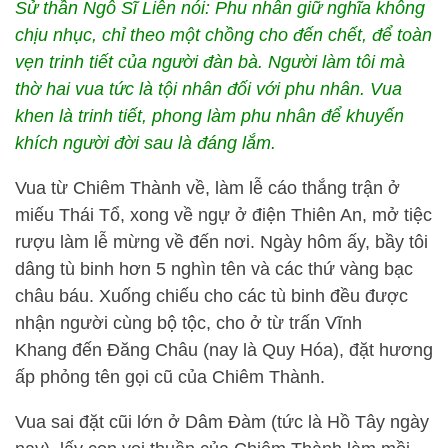
Sử thần Ngô Sĩ Liên nói: Phu nhân giữ nghĩa không
chịu nhục, chỉ theo một chồng cho đến chết, để toàn
vẹn trinh tiết của người đàn bà. Người làm tôi mà
thờ hai vua tức là tội nhân đối với phu nhân. Vua
khen là trinh tiết, phong làm phu nhân để khuyến
khích người đời sau là đáng lắm.
Vua từ Chiêm Thành về, làm lễ cáo thắng trận ở
miếu Thái Tổ, xong về ngự ở điện Thiên An, mở tiệc
rượu làm lễ mừng về đến nơi. Ngày hôm ấy, bầy tôi
dâng tù binh hơn 5 nghìn tên và các thứ vàng bạc
châu báu. Xuống chiếu cho các tù binh đều được
nhận người cùng bộ tộc, cho ở từ trấn Vĩnh
Khang đến Đăng Châu (nay là Quy Hóa), đặt hương
ấp phỏng tên gọi cũ của Chiêm Thành.
Vua sai đặt cũi lớn ở Dâm Đàm (tức là Hồ Tây ngày