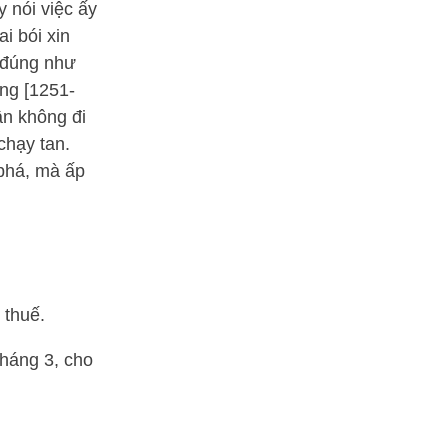
y nói việc ấy
i bói xin
 đúng như
ng [1251-
ân không đi
chạy tan.
phá, mà ấp
 thuế.
tháng 3, cho