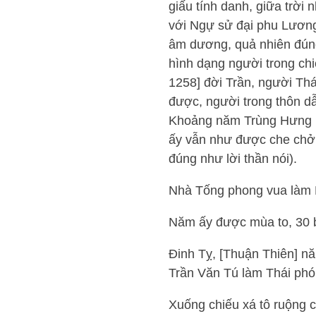
giấu tính danh, giữa trời 
với Ngự sử đại phu Lương 
âm dương, quả nhiên đúng
hình dạng người trong chi
1258] đời Trần, người Th
được, người trong thôn d
Khoảng năm Trùng Hưng [1
ấy vẫn như được che chở
đúng như lời thần nói).
Nhà Tống phong vua làm
Năm ấy được mùa to, 30 bó
Đinh Tỵ, [Thuận Thiên] nă
Trần Văn Tú làm Thái phó
Xuống chiếu xá tô ruộng c