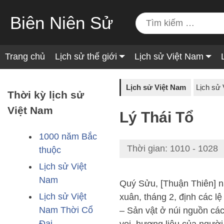
Biên Niên Sử
Trang chủ
Lịch sử thế giới
Lịch sử Việt Nam
Lịch sử Việt Nam
Lịch sử
Thời kỳ lịch sử
Việt Nam
Lý Thái Tổ
1000 năm Bắc
Thời gian: 1010 - 1028
thuộc
Lịch sử Việt
Nam
Quý Sửu, [Thuận Thiên] n
Lịch sử Việt
xuân, tháng 2, định các lệ
Nam Thời Cổ
– Sản vật ở núi nguồn các
Đại