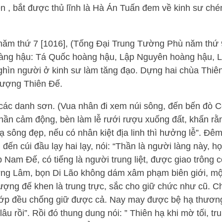
 , bắt được thủ lĩnh là Hà Án Tuấn đem về kinh sư ch
 năm thứ 7 [1016], (Tống Đại Trung Tường Phù năm thứ 
 hoàng hậu: Tá Quốc hoàng hậu, Lập Nguyên hoàng hậu, 
hìn người ở kinh sư làm tăng đạo. Dựng hai chùa Thiê
tượng Thiên Đế.
 các danh sơn. (Vua nhân đi xem núi sông, đến bến đò C
 thần cảm động, bèn làm lễ rưới rượu xuống đất, khấn rằ
ạ sông đẹp, nếu có nhân kiệt địa linh thì hưởng lễ”. Đêm
đến cúi đầu lạy hai lạy, nói: “Thần là người làng này, họ
Nam Đế, có tiếng là người trung liệt, được giao trông co
ng Lâm, bọn Di Lão không dám xâm phạm biên giới, m
hượng đế khen là trung trực, sắc cho giữ chức như cũ. C
ớp đều chống giữ được cả. Nay may được bệ hạ thương
âu rồi”. Rồi đó thung dung nói: ” Thiên hạ khi mờ tối, tr