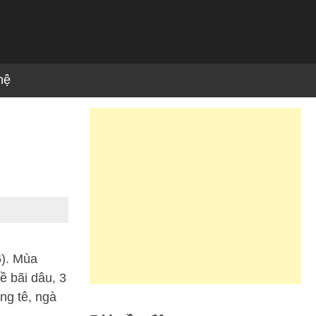
hệ
6). Mùa
ề bãi dâu, 3
ng tê, ngà