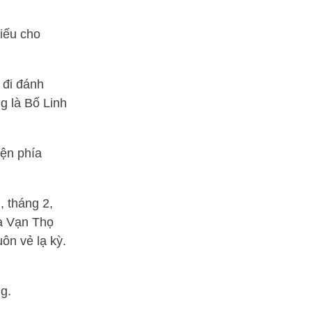
iếu cho
 đi đánh
g là Bố Linh
iện phía
, tháng 2,
là Vạn Thọ
ôn vẻ lạ kỳ.
g.