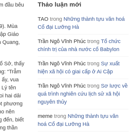
Thảo luận mới
ém đầu bêu
TAO
trong
Những thành tựu văn hoá
9). Mùa
Cổ đại Lưỡng Hà
Lập Giáo
Trần Ngô Vĩnh Phúc
trong
Tổ chức
n Quang,
chính trị của nhà nước cổ Babylon
Trần Ngô Vĩnh Phúc
trong
Sự xuất
ổ Sở, thấy
hiện xã hội có giai cấp ở Ai Cập
ng: “Trẫm
 ấy, vua
Trần Ngô Vĩnh Phúc
trong
Sơ lược về
 Lý tên
quá trình nghiên cứu lịch sử xã hội
i hai dải
nguyên thủy
ột phương
ho nên
meme
trong
Những thành tựu văn
 đến, biết
hoá Cổ đại Lưỡng Hà
ung thần