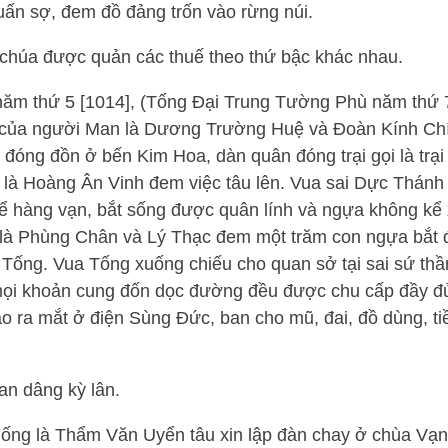
uấn sợ, đem đồ đảng trốn vào rừng núi.
chúa được quản các thuế theo thứ bậc khác nhau.
năm thứ 5 [1014], (Tống Đại Trung Tường Phù năm thứ 
g của người Man là Dương Trường Huệ và Đoàn Kính Ch
đóng đồn ở bến Kim Hoa, dàn quân đóng trại gọi là trạ
là Hoàng Ân Vinh đem việc tâu lên. Vua sai Dực Thán
ể hàng vạn, bắt sống được quân lính và ngựa không kể 
g là Phùng Chân và Lý Thạc đem một trăm con ngựa bắt
Tống. Vua Tống xuống chiếu cho quan sở tại sai sứ thần
mọi khoản cung đốn dọc đường đều được chu cấp đầy đủ
o ra mắt ở điện Sùng Đức, ban cho mũ, đai, đồ dùng, ti
an dâng kỳ lân.
hống là Thẩm Văn Uyển tâu xin lập đàn chay ở chùa Vạ