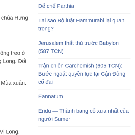
Đế chế Parthia
 ở chùa Hưng
Tại sao Bộ luật Hammurabi lại quan
trọng?
Jerusalem thất thủ trước Babylon
(587 TCN)
uông treo ở
g Long. Đổi
Trận chiến Carchemish (605 TCN):
Bước ngoặt quyền lực tại Cận Đông
cổ đại
. Mùa xuân,
Eannatum
Eridu — Thành bang cổ xưa nhất của
người Sumer
Vị Long,