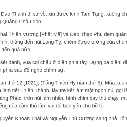
.
 Đạo Thanh đi sứ về, xin được kinh Tam Tạng; xuống ch
ng Quảng Châu đón.
Khai Thiên Vương [Phật Mã] và Đào Thạc Phụ đem quân
ính, thẳng đến núi Long Tỵ, chém được tướng của chún
t đến quá nửa.
sét đánh, vua coi chầu ở điện phía tây. Dựng ba điện: đ
ện phía sau để nghe chính sự.
ăm thứ 12 [1021], (Tống Thiên Hy năm thứ 5). Mùa xuân
 làm tiết Thiên Thành, lấy tre kết làm một ngọn núi gọi 
g Phúc, trên núi làm nhiều hình chim bay thú chạy, mu
iếng của cầm thú làm vui để ban yến cho bề tôi.
 Nguyễn Khoan Thái và Nguyễn Thủ Cương sang nhà Tốn