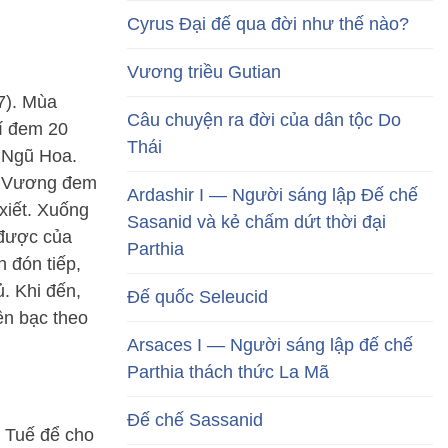
Cyrus Đại đế qua đời như thế nào?
Vương triều Gutian
7). Mùa
Câu chuyện ra đời của dân tộc Do
í đem 20
Thái
i Ngũ Hoa.
h Vương đem
Ardashir I — Người sáng lập Đế chế
xiết. Xuống
Sasanid và kẻ chấm dứt thời đại
 được của
Parthia
 đón tiếp,
. Khi đến,
Đế quốc Seleucid
ền bạc theo
Arsaces I — Người sáng lập đế chế
Parthia thách thức La Mã
Đế chế Sassanid
n Tuế để cho