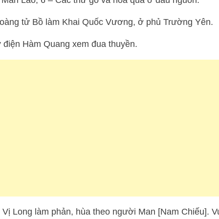
i Man Lão, 6 – Các thứ gỗ và hoa quả ở đầu nguồn.
Hoàng tử Bồ làm Khai Quốc Vương, ở phủ Trường Yên.
gự điện Hàm Quang xem đua thuyền.
 Vị Long làm phản, hùa theo người Man [Nam Chiếu]. Vu