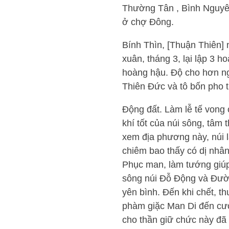
Thường Tân , Bình Nguyên
ở chợ Đông.
Bính Thìn, [Thuận Thiên]
xuân, tháng 3, lại lập 3
hoàng hậu. Độ cho hơn ng
Thiên Đức và tô bốn pho 
Động đất. Làm lễ tế vong
khí tốt của núi sông, tâm
xem địa phương này, núi l
chiêm bao thấy có dị nhân 
Phục man, làm tướng giúp 
sông núi Đỗ Động và Đườ
yên bình. Đến khi chết, t
phàm giặc Man Di đến cư
cho thần giữ chức này đã l