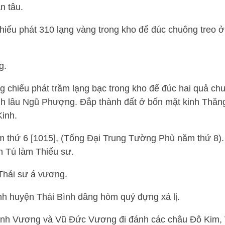
n tâu.
chiếu phát 310 lạng vàng trong kho để đúc chuông treo
g.
 chiếu phát trăm lạng bạc trong kho để đúc hai quả ch
h lâu Ngũ Phượng. Đắp thành đất ở bốn mặt kinh Thăn
inh.
m thứ 6 [1015], (Tống Đại Trung Tường Phù năm thứ 8)
n Tú làm Thiếu sư.
Thái sư á vương.
h huyện Thái Bình dâng hòm quý đựng xá lị.
nh Vương và Vũ Đức Vương đi đánh các châu Đô Kim, 