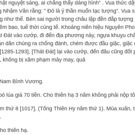
nhật nguyệt sáng, ai chẳng thấy dáng hình” . Vua thức dậ
Nhậm Văn rằng: ” Đó là ý thần muốn tạc tượng”. Vua sa
 như thế. Bèn sai người trong châu lập đền đắp tượng
êm bao, tuế thời cúng tế.
Khoảng niên hiệu Nguyên Pho
át Đát vào
cướp, đi đến địa phương này, ngựa khuỵu ch
ẫn dân chúng ra chống đánh, chém được đầu giặc, giặc 
285-1293], [Thát Đát] lại vào cướp, đến đâu cũng đốt 
, không bị xâm phạm mảy may, quả
 Nam Bình Vương.
 lúa giá 70 tiền. Cho thiên hạ 3 năm không phải nộp tô
m thứ 8 [1017], (Tống Thiên Hy năm thứ 1). Mùa xuân, 
.
ho thiên hạ.