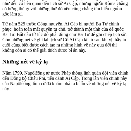
như đều có liên quan đến lịch sử Ai Cập, nhưng người Rôma chẳng
có hứng thú gì với những thứ đó nên cũng chẳng tìm hiểu nguồn
gốc làm gì.
Từ năm 525 trước Công nguyên, Ai Cập bị người Ba Tư chinh
phục, hoàn toàn mất quyền tự chủ, trở thành một tỉnh của đế quốc
Ba Tư. Bắt đầu từ lúc đó phải dùng chữ Ba Tư để ghi chép lịch sử:
Còn những nét vẽ ghi lại lịch sử Cổ Ai Cập kể từ sau khi vị thầy tu
cuối cùng biết được cách tạo ra những hình vẽ này qua đời thì
không còn ai có thể giải thích được bí ẩn này.
Những nét vẽ kỳ lạ
Năm 1799, Napôlêông từ nước Pháp thống lĩnh quân đội viễn chinh
đến Đông bộ Châu Phi, tiến đánh Ai Cập. Trong lần viễn chinh này
của Napôlêông, tình cờ đã khám phá ra bí ẩn về những nét vẽ kỳ lạ
này.