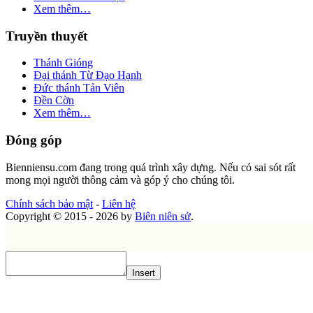
Xem thêm…
Truyền thuyết
Thánh Gióng
Đại thánh Từ Đạo Hạnh
Đức thánh Tản Viên
Đền Cờn
Xem thêm…
Đóng góp
Bienniensu.com đang trong quá trình xây dựng. Nếu có sai sót rất
mong mọi người thông cảm và góp ý cho chúng tôi.
Chính sách bảo mật
-
Liên hệ
Copyright © 2015 - 2026 by
Biên niên sử
.
Insert