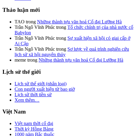
Thảo luận mới
TAO
trong
Những thành tựu văn hoá Cổ đại Lưỡng Hà
Trần Ngô Vĩnh Phúc
trong
Tổ chức chính trị của nhà nước cổ
Babylon
Trần Ngô Vĩnh Phúc
trong
Sự xuất hiện xã hội có giai cấp ở
Ai Cập
Trần Ngô Vĩnh Phúc
trong
Sơ lược về quá trình nghiên cứu
lịch sử xã hội nguyên thủy
meme
trong
Những thành tựu văn hoá Cổ đại Lưỡng Hà
Lịch sử thế giới
Lịch sử thế giới (nhân loại)
Con người xuất hiện từ bao giờ
Lịch sử thời tiền sử
Xem thêm…
Việt Nam
Việt nam thời cổ đại
Thời kỳ Hồng Bàng
1000 năm Bắc thuộc