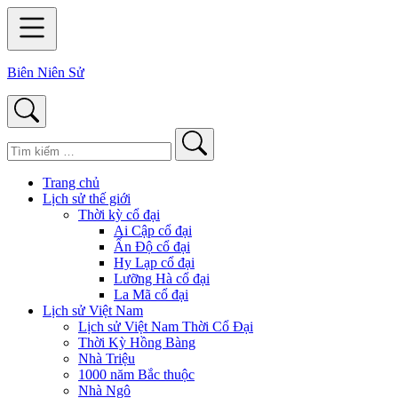
Biên Niên Sử
Trang chủ
Lịch sử thế giới
Thời kỳ cổ đại
Ai Cập cổ đại
Ấn Độ cổ đại
Hy Lạp cổ đại
Lưỡng Hà cổ đại
La Mã cổ đại
Lịch sử Việt Nam
Lịch sử Việt Nam Thời Cổ Đại
Thời Kỳ Hồng Bàng
Nhà Triệu
1000 năm Bắc thuộc
Nhà Ngô