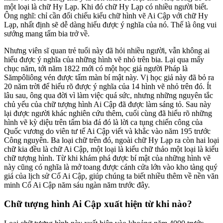
một loại là chữ Hy Lạp. Khi đó chữ Hy Lạp có nhiều người biết.
Ông nghĩ: chỉ cần đối chiếu kiểu chữ hình vẽ Ai Cập với chữ Hy
Lạp, nhất định sẽ dễ dàng hiểu được ý nghĩa của nó. Thế là ông vui
sướng mang tấm bia trở về.
Nhưng viên sĩ quan trẻ tuổi này đã hỏi nhiều người, vẫn không ai
hiểu được ý nghĩa của những hình vẽ nhỏ trên bia. Lại qua mấy
chục năm, tới năm 1822 mới có một học giả người Pháp là
Sămpôliông vén được tấm màn bí mật này. Vị học giả này đã bỏ ra
20 năm trời để hiểu rõ được ý nghĩa của 14 hình vẽ nhỏ trên đó. Ít
lâu sau, ông qua đời vì làm việc quá sức, nhưng những nguyên tắc
chủ yếu của chữ tượng hình Ai Cập đã được làm sáng tỏ. Sau này
lại được người khác nghiên cứu thêm, cuối cùng đã hiểu rõ những
hình vẽ kỳ diệu trên tấm bia đá đó là lời ca tụng chiến công của
Quốc vương do viên tư tế Ai Cập viết và khắc vào năm 195 trước
Công nguyên. Ba loại chữ trên đó, ngoài chữ Hy Lạp ra còn hai loại
chữ kia đều là chữ Ai Cập, một loại là kiểu chữ thảo một loại là kiểu
chữ tượng hình. Từ khi khám phá được bí mật của những hình vẽ
này cũng có nghĩa là mở toang được cánh cửa lớn vào kho tàng quý
giá của lịch sử Cổ Ai Cập, giúp chúng ta biết nhiều thêm về nền văn
minh Cổ Ai Cập năm sáu ngàn năm trước đây.
Chữ tượng hình Ai Cập xuất hiện từ khi nào?