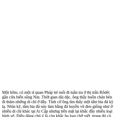
Một hôm, có một sĩ quan Pháp trẻ tuổi đi tuần tra ở thị trấn Rôdét
gần cửa biển sông Nin. Thời gian dài dặc, ông thấy buồn chán bèn
đi thăm những di chỉ ở đây. Tình cờ ông tìm thấy một tấm bia đá kỳ
lạ. Nhìn kỹ, tấm bia đá này làm bằng đá huyền vũ đen giống như ở
nhiều di chỉ khác tại Ai Cập nhưng trên mặt lại khắc đầy nhiều loại
hình vẽ. Điều đáng chú ý là còn khắc ba loại chữ viết, trong đó có