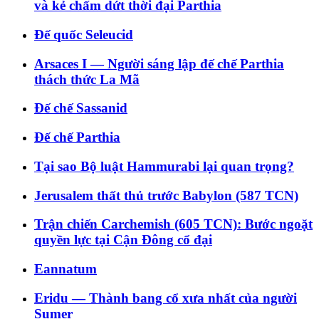
và kẻ chấm dứt thời đại Parthia
Đế quốc Seleucid
Arsaces I — Người sáng lập đế chế Parthia
thách thức La Mã
Đế chế Sassanid
Đế chế Parthia
Tại sao Bộ luật Hammurabi lại quan trọng?
Jerusalem thất thủ trước Babylon (587 TCN)
Trận chiến Carchemish (605 TCN): Bước ngoặt
quyền lực tại Cận Đông cổ đại
Eannatum
Eridu — Thành bang cổ xưa nhất của người
Sumer