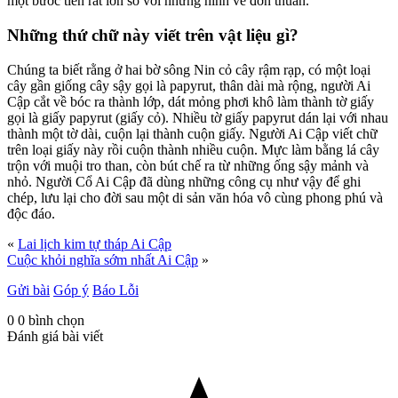
một bước tiến rất lớn so với những hình vẽ đơn thuần.
Những thứ chữ này viết trên vật liệu gì?
Chúng ta biết rằng ở hai bờ sông Nin cỏ cây rậm rạp, có một loại
cây gần giống cây sậy gọi là papyrut, thân dài mà rộng, người Ai
Cập cắt về bóc ra thành lớp, dát mỏng phơi khô làm thành tờ giấy
gọi là giấy papyrut (giấy cỏ). Nhiều tờ giấy papyrut dán lại với nhau
thành một tờ dài, cuộn lại thành cuộn giấy. Người Ai Cập viết chữ
trên loại giấy này rồi cuộn thành nhiều cuộn. Mực làm bằng lá cây
trộn với muội tro than, còn bút chế ra từ những ống sậy mảnh và
nhỏ. Người Cổ Ai Cập đã dùng những công cụ như vậy để ghi
chép, lưu lại cho đời sau một di sản văn hóa vô cùng phong phú và
độc đáo.
«
Lai lịch kim tự tháp Ai Cập
Cuộc khỏi nghĩa sớm nhất Ai Cập
»
Gửi bài
Góp ý
Báo Lỗi
0
0
bình chọn
Đánh giá bài viết