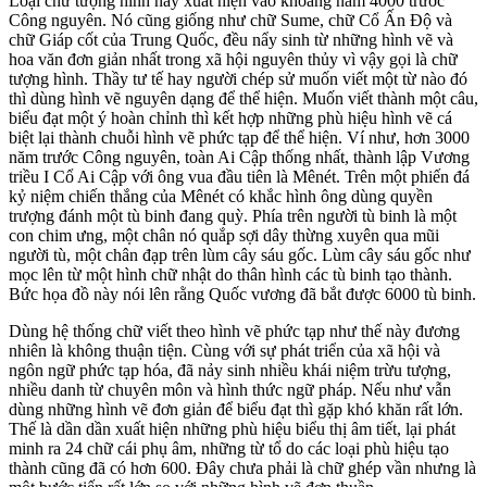
Loại chữ tượng hình này xuất hiện vào khoảng năm 4000 trước
Công nguyên. Nó cũng giống như chữ Sume, chữ Cổ Ấn Độ và
chữ Giáp cốt của Trung Quốc, đều nẩy sinh từ những hình vẽ và
hoa văn đơn giản nhất trong xã hội nguyên thủy vì vậy gọi là chữ
tượng hình. Thầy tư tế hay người chép sử muốn viết một từ nào đó
thì dùng hình vẽ nguyên dạng để thể hiện. Muốn viết thành một câu,
biểu đạt một ý hoàn chỉnh thì kết hợp những phù hiệu hình vẽ cá
biệt lại thành chuỗi hình vẽ phức tạp để thể hiện. Ví như, hơn 3000
năm trước Công nguyên, toàn Ai Cập thống nhất, thành lập Vương
triều I Cổ Ai Cập với ông vua đầu tiên là Mênét. Trên một phiến đá
kỷ niệm chiến thắng của Mênét có khắc hình ông dùng quyền
trượng đánh một tù binh đang quỳ. Phía trên người tù binh là một
con chim ưng, một chân nó quắp sợi dây thừng xuyên qua mũi
người tù, một chân đạp trên lùm cây sáu gốc. Lùm cây sáu gốc như
mọc lên từ một hình chữ nhật do thân hình các tù binh tạo thành.
Bức họa đồ này nói lên rằng Quốc vương đã bắt được 6000 tù binh.
Dùng hệ thống chữ viết theo hình vẽ phức tạp như thế này đương
nhiên là không thuận tiện. Cùng với sự phát triển của xã hội và
ngôn ngữ phức tạp hóa, đã nảy sinh nhiều khái niệm trừu tượng,
nhiều danh từ chuyên môn và hình thức ngữ pháp. Nếu như vẫn
dùng những hình vẽ đơn giản để biểu đạt thì gặp khó khăn rất lớn.
Thế là dần dần xuất hiện những phù hiệu biểu thị âm tiết, lại phát
minh ra 24 chữ cái phụ âm, những từ tổ do các loại phù hiệu tạo
thành cũng đã có hơn 600. Đây chưa phải là chữ ghép vần nhưng là