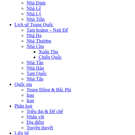
Nhà Đinh
Nhà Lê
Nhà Lý
Nhà Trần
Lịch sử Trung Quốc
Tam hoàng – Ngũ Đế
Nhà Hạ
Nhà Thương
Nhà Chu
Xuân Thu
Chiến Quốc
Nhà Tần
Nhà Hán
Tam Quốc
Nhà Tấn
Quốc gia
Trung Đông & Bắc Phi
Iraq
Iran
Phân loại
Triều đại & Đế chế
Nhân vật
Địa điểm
Truyền thuyết
Liên hệ