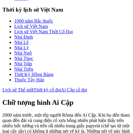
Thời kỳ lịch sử Việt Nam
1000 năm Bắc thuộc
Lịch sử Việt Nam
Lịch sử Việt Nam Thời Cổ Đại
Nhà Đinh
Nhà Lê
Nhà Lý
Nhà Ngô
Nhà Thục
Nhà Trần
Nhà Triệu
Thời Kỳ Hồng Bàng
Thuộc Tây Hán
Lịch sử Thế giới
Thời kỳ cổ đại
Ai Cập cổ đại
Chữ tượng hình Ai Cập
2000 năm trước, một tốp người Rôma đến Ai Cập. Khi họ đến tham
quan đền đài và cung điện cổ xưa bỗng nhiên phát hiện thấy trên
nhiều bức tường và trên rất nhiều trang giấy papyrút (chế tạo từ một
loại cây sậy) có không ít những nét vẽ kỳ lạ. Những nét vẽ này hình