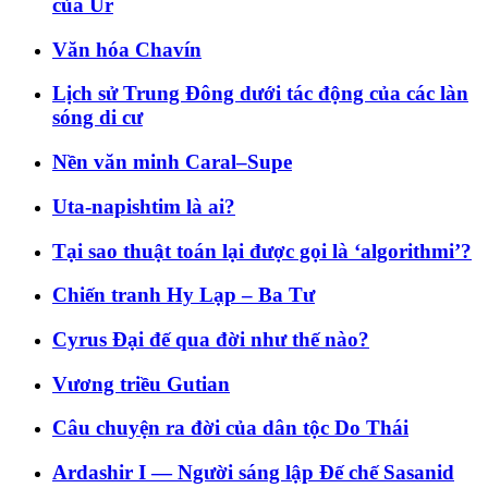
của Ur
Văn hóa Chavín
Lịch sử Trung Đông dưới tác động của các làn
sóng di cư
Nền văn minh Caral–Supe
Uta-napishtim là ai?
Tại sao thuật toán lại được gọi là ‘algorithmi’?
Chiến tranh Hy Lạp – Ba Tư
Cyrus Đại đế qua đời như thế nào?
Vương triều Gutian
Câu chuyện ra đời của dân tộc Do Thái
Ardashir I — Người sáng lập Đế chế Sasanid