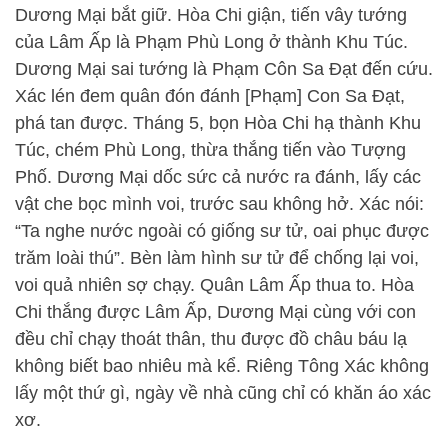
Dương Mại bắt giữ. Hòa Chi giận, tiến vây tướng
của Lâm Ấp là Phạm Phù Long ở thành Khu Túc.
Dương Mại sai tướng là Phạm Côn Sa Đạt đến cứu.
Xác lén đem quân đón đánh [Phạm] Con Sa Đạt,
phá tan được. Tháng 5, bọn Hòa Chi hạ thành Khu
Túc, chém Phù Long, thừa thắng tiến vào Tượng
Phố. Dương Mại dốc sức cả nước ra đánh, lấy các
vật che bọc mình voi, trước sau không hở. Xác nói:
“Ta nghe nước ngoài có giống sư tử, oai phục được
trăm loài thú”. Bèn làm hình sư tử để chống lại voi,
voi quả nhiên sợ chạy. Quân Lâm Ấp thua to. Hòa
Chi thắng được Lâm Ấp, Dương Mại cùng với con
đều chỉ chạy thoát thân, thu được đồ châu báu lạ
không biết bao nhiêu mà kể. Riêng Tông Xác không
lấy một thứ gì, ngày về nhà cũng chỉ có khăn áo xác
xơ.