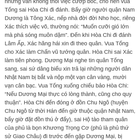
nhưng vẫn không thôi việc cướp bóc, cho nên vua
Tống sai Hòa Chi đi đánh. Bấy giờ người quận Nam
Dương là Tông Xác, nếp nhà đời đời Nho học, riêng
Xác thích việc võ, thường nói: “Muốn cưỡi gió lớn
mà phá sóng muôn dặm”. Đến khi Hòa Chi đi đánh
Lâm Ấp, Xác hăng hái xin đi theo quân. Vua Tống
cho Xác làm Chấn vũ tướng quân. Hòa Chi sai Xác
làm tiên phong. Dương Mại nghe tin quân Tống
sang, sai sứ dâng biểu xin trả lại những người dân
Nhật Nam bị bắt và nộp một vạn cân vàng, mười
vạn cân bạc. Vua Tống xuống chiếu bảo Hòa Chi:
“Nếu Dương Mại thực có lòng thành, cũng cho quy
thuận”. Hòa Chi đến đóng ở đồn Chu Ngô (huyện
Chu Ngô từ thời Hán đến giờ thuộc quận Nhật Nam,
bấy giờ đặt đồn thú ở đấy), sai Hộ tào tham quân
của phủ là bọn Khương Trọng Cơ (phủ là phủ thứ
sử Giao Châu) đi trước đến gặp Dương Mại, bị