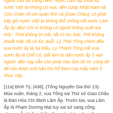
người thọt đã tráng niên. Nước Lâm Ấp thừa lúc
nước Việt ta không có vua, đến cướp Nhật Nam và
Cửu Chân rồi xin quản lĩnh cả [Giao Châu], có phải
bấy giờ nước Việt ta không thể chống nổi nước Lâm
Ấp ấy đâu! Chỉ vì không có người thống suất mà
thôi ! Thời không bĩ mãi, tất có lúc thái. Thế không
khuất mãi, tất có lúc duỗi. Lý Thái Tông chém đầu
vua nước ấy là Sạ Đẩu, Lý Thánh Tông bắt vua
nước ấy là Chế Củ, bắt làm tù dân nước ấy 5 vạn
người, đến nay vẫn còn phải chịu làm tôi tớ, cũng đủ
để rửa được mối hận thù hổ thẹn của mấy năm ô
nhục này.
[11a] Bính Tý, [436], (Tống Nguyên Gia thứ 13).
Mùa xuân, tháng 2, vua Tống sai Thứ sử Giao Châu
là Đàn Hòa Chi đánh Lâm Ấp. Trước kia, vua Lâm
Ấp là Phạm Dương Mại tuy sai sứ sang cống,