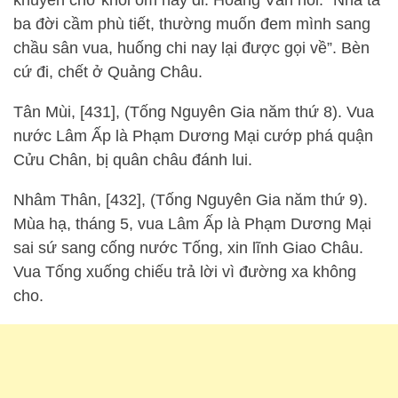
khuyên chờ khỏi ốm hãy đi. Hoằng Văn nói: “Nhà ta
ba đời cầm phù tiết, thường muốn đem mình sang
chầu sân vua, huống chi nay lại được gọi về”. Bèn
cứ đi, chết ở Quảng Châu.
Tân Mùi, [431], (Tống Nguyên Gia năm thứ 8). Vua
nước Lâm Ấp là Phạm Dương Mại cướp phá quận
Cửu Chân, bị quân châu đánh lui.
Nhâm Thân, [432], (Tống Nguyên Gia năm thứ 9).
Mùa hạ, tháng 5, vua Lâm Ấp là Phạm Dương Mại
sai sứ sang cống nước Tống, xin lĩnh Giao Châu.
Vua Tống xuống chiếu trả lời vì đường xa không
cho.