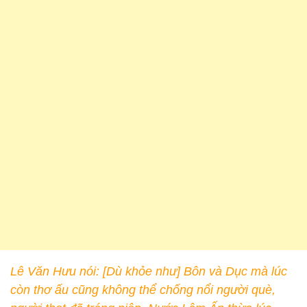
Lê Văn Hưu nói: [Dù khỏe như] Bôn và Dục mà lúc
còn thơ ấu cũng không thể chống nổi người què,