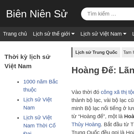
Biên Niên Sử
Trang chủ
Lịch sử thế giới
Lịch sử Việt Nam
Lịch sử Trung Quốc
Tam 
Thời kỳ lịch sử
Việt Nam
Hoàng Đế: Lãnh
1000 năm Bắc
thuộc
Vào thời đó
công xã thị tộ
Lịch sử Việt
thành bộ lạc, vài bộ lạc c
Nam
minh Bộ lạc nổi tiếng ở l
từ “Hoàng đế”, một là
Hoà
Lịch sử Việt
Thủy Hoàng
. Bắt đầu từ T
Nam Thời Cổ
Trung Quốc đều gọi là Ho
Đại