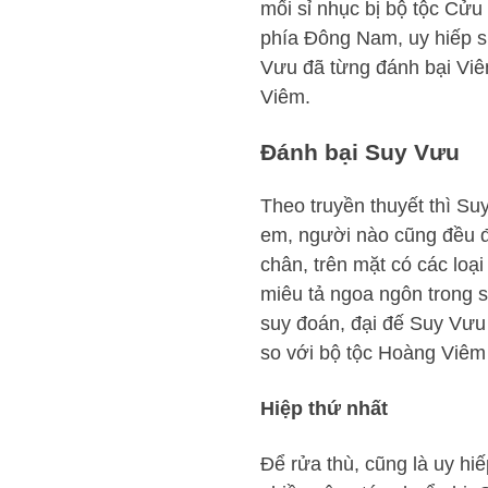
mối sỉ nhục bị bộ tộc Cửu
phía Đông Nam, uy hiếp s
Vưu đã từng đánh bại Viê
Viêm.
Đánh bại Suy Vưu
Theo truyền thuyết thì S
em, người nào cũng đều đầ
chân, trên mặt có các loại
miêu tả ngoa ngôn trong 
suy đoán, đại đế Suy Vưu
so với bộ tộc Hoàng Viêm 
Hiệp thứ nhất
Để rửa thù, cũng là uy h