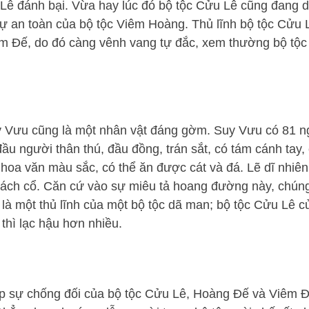
 Lê đánh bại. Vừa hay lúc đó bộ tộc Cửu Lê cũng đang d
ự an toàn của bộ tộc Viêm Hoàng. Thủ lĩnh bộ tộc Cửu 
m Đế, do đó càng vênh vang tự đắc, xem thường bộ tộ
uy Vưu cũng là một nhân vật đáng gờm. Suy Vưu có 81 
u người thân thú, đầu đồng, trán sắt, có tám cánh tay,
 hoa văn màu sắc, có thể ăn được cát và đá. Lẽ dĩ nhiên
sách cổ. Căn cứ vào sự miêu tả hoang đường này, chúng
 là một thủ lĩnh của một bộ tộc dã man; bộ tộc Cửu Lê 
thì lạc hậu hơn nhiều.
iếp sự chống đối của bộ tộc Cửu Lê, Hoàng Đế và Viêm Đ