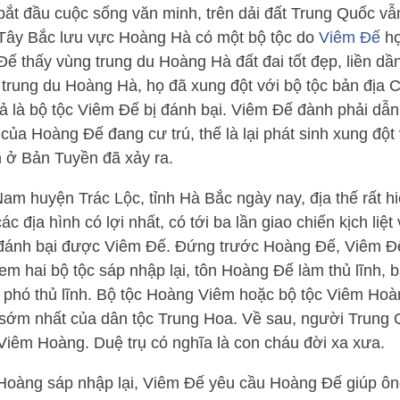
ắt đầu cuộc sống văn minh, trên dải đất Trung Quốc vẫn
 Tây Bắc lưu vực Hoàng Hà có một bộ tộc do
Viêm Đế
họ
 Đế thấy vùng trung du Hoàng Hà đất đai tốt đẹp, liền dầ
rung du Hoàng Hà, họ đã xung đột với bộ tộc bản địa 
uả là bộ tộc Viêm Đế bị đánh bại. Viêm Đế đành phải dẫn
 của Hoàng Đế đang cư trú, thế là lại phát sinh xung đột 
n ở Bản Tuyền đã xảy ra.
m huyện Trác Lộc, tỉnh Hà Bắc ngày nay, địa thế rất h
c địa hình có lợi nhất, có tới ba lần giao chiến kịch liệt
 đánh bại được Viêm Đế. Đứng trước Hoàng Đế, Viêm Đ
em hai bộ tộc sáp nhập lại, tôn Hoàng Đế làm thủ lĩnh, 
phó thủ lĩnh. Bộ tộc Hoàng Viêm hoặc bộ tộc Viêm Hoà
n sớm nhất của dân tộc Trung Hoa. Về sau, người Trung 
Viêm Hoàng. Duệ trụ có nghĩa là con cháu đời xa xưa.
 Hoàng sáp nhập lại, Viêm Đế yêu cầu Hoàng Đế giúp ôn