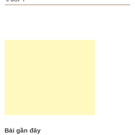
0
GÓP Ý
Bài gần đây