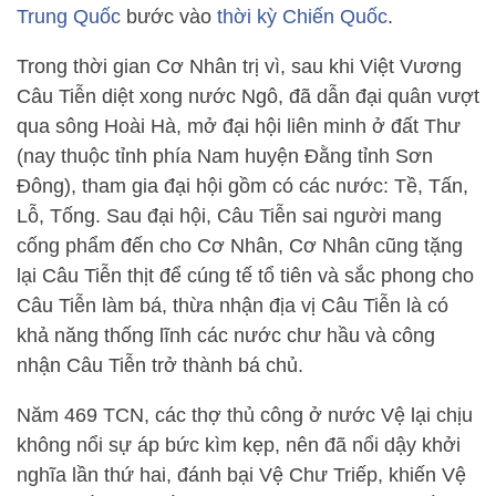
Trung Quốc
bước vào
thời kỳ Chiến Quốc
.
Trong thời gian Cơ Nhân trị vì, sau khi Việt Vương
Câu Tiễn diệt xong nước Ngô, đã dẫn đại quân vượt
qua sông Hoài Hà, mở đại hội liên minh ở đất Thư
(nay thuộc tỉnh phía Nam huyện Đằng tỉnh Sơn
Đông), tham gia đại hội gồm có các nước: Tề, Tấn,
Lỗ, Tống. Sau đại hội, Câu Tiễn sai người mang
cống phẩm đến cho Cơ Nhân, Cơ Nhân cũng tặng
lại Câu Tiễn thịt để cúng tế tổ tiên và sắc phong cho
Câu Tiễn làm bá, thừa nhận địa vị Câu Tiễn là có
khả năng thống lĩnh các nước chư hầu và công
nhận Câu Tiễn trở thành bá chủ.
Năm 469 TCN, các thợ thủ công ở nước Vệ lại chịu
không nổi sự áp bức kìm kẹp, nên đã nổi dậy khởi
nghĩa lần thứ hai, đánh bại Vệ Chư Triếp, khiến Vệ