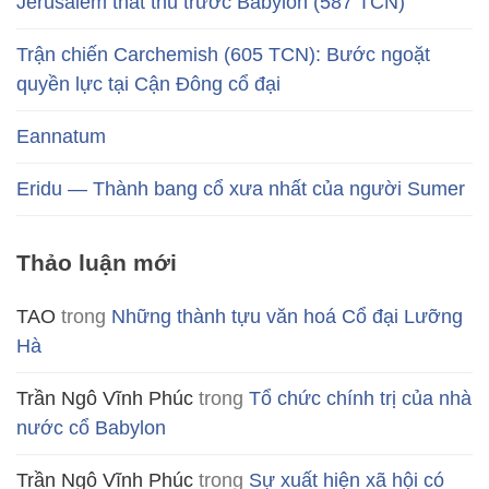
Jerusalem thất thủ trước Babylon (587 TCN)
Trận chiến Carchemish (605 TCN): Bước ngoặt
quyền lực tại Cận Đông cổ đại
Eannatum
Eridu — Thành bang cổ xưa nhất của người Sumer
Thảo luận mới
TAO
trong
Những thành tựu văn hoá Cổ đại Lưỡng
Hà
Trần Ngô Vĩnh Phúc
trong
Tổ chức chính trị của nhà
nước cổ Babylon
Trần Ngô Vĩnh Phúc
trong
Sự xuất hiện xã hội có