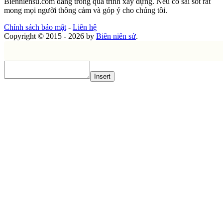
Bienniensu.com đang trong quá trình xây dựng. Nếu có sai sót rất
mong mọi người thông cảm và góp ý cho chúng tôi.
Chính sách bảo mật
-
Liên hệ
Copyright © 2015 - 2026 by
Biên niên sử
.
Insert