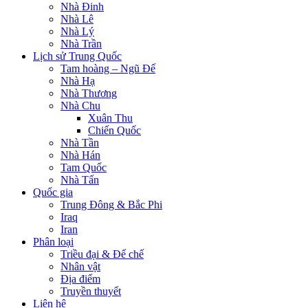
Nhà Đinh
Nhà Lê
Nhà Lý
Nhà Trần
Lịch sử Trung Quốc
Tam hoàng – Ngũ Đế
Nhà Hạ
Nhà Thương
Nhà Chu
Xuân Thu
Chiến Quốc
Nhà Tần
Nhà Hán
Tam Quốc
Nhà Tấn
Quốc gia
Trung Đông & Bắc Phi
Iraq
Iran
Phân loại
Triều đại & Đế chế
Nhân vật
Địa điểm
Truyền thuyết
Liên hệ