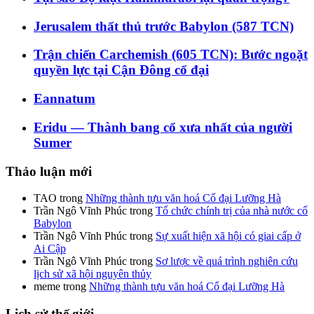
Jerusalem thất thủ trước Babylon (587 TCN)
Trận chiến Carchemish (605 TCN): Bước ngoặt
quyền lực tại Cận Đông cổ đại
Eannatum
Eridu — Thành bang cổ xưa nhất của người
Sumer
Thảo luận mới
TAO
trong
Những thành tựu văn hoá Cổ đại Lưỡng Hà
Trần Ngô Vĩnh Phúc
trong
Tổ chức chính trị của nhà nước cổ
Babylon
Trần Ngô Vĩnh Phúc
trong
Sự xuất hiện xã hội có giai cấp ở
Ai Cập
Trần Ngô Vĩnh Phúc
trong
Sơ lược về quá trình nghiên cứu
lịch sử xã hội nguyên thủy
meme
trong
Những thành tựu văn hoá Cổ đại Lưỡng Hà
Lịch sử thế giới