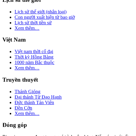
Lịch sử thế giới (nhân loại)
Con người xuất hiện từ bao giờ
Lịch sử thời tiền sử
Xem thêm…
Việt Nam
Việt nam thời cổ đại
Thời kỳ Hồng Bàng
1000 năm Bắc thuộc
Xem thêm…
Truyền thuyết
Thánh Gióng
Đại thánh Từ Đạo Hạnh
Đức thánh Tản Viên
Đền Cờn
Xem thêm…
Đóng góp