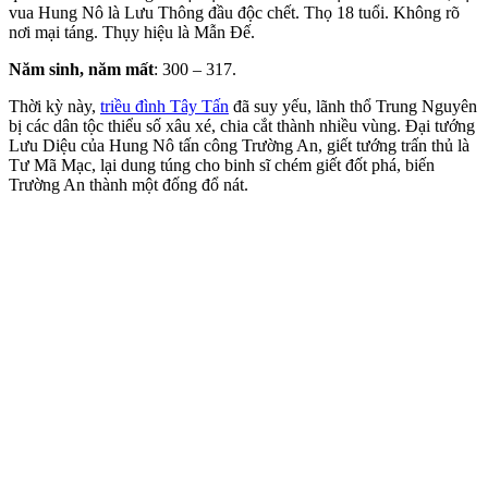
vua Hung Nô là Lưu Thông đầu độc chết. Thọ 18 tuổi. Không rõ
nơi mại táng. Thụy hiệu là Mẫn Đế.
Năm sinh, năm mất
: 300 – 317.
Thời kỳ này,
triều đình Tây Tấn
đã suy yếu, lãnh thổ Trung Nguyên
bị các dân tộc thiểu số xâu xé, chia cắt thành nhiều vùng. Đại tướng
Lưu Diệu của Hung Nô tấn công Trường An, giết tướng trấn thủ là
Tư Mã Mạc, lại dung túng cho binh sĩ chém giết đốt phá, biến
Trường An thành một đống đổ nát.