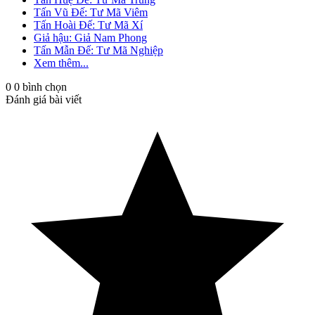
Tấn Vũ Đế: Tư Mã Viêm
Tấn Hoài Đế: Tư Mã Xí
Giả hậu: Giả Nam Phong
Tấn Mẫn Đế: Tư Mã Nghiệp
Xem thêm...
0
0
bình chọn
Đánh giá bài viết