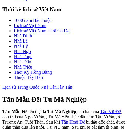
Thời kỳ lịch sử Việt Nam
1000 năm Bắc thuộc
Lịch sử Việt Nam
Lịch sử Việt Nam Thời Cổ Đại
Nhà Đinh
Nhà Lê
Nhà Lý
Nhà Ngô
Nhà Thục
Nhà Trần
Nhà Triệu
Thời Kỳ Hồng Bàng
Thuộc Tây Hán
Lịch sử Trung Quốc
Nhà Tấn
Tây Tấn
Tấn Mẫn Đế: Tư Mã Nghiệp
Tấn Mẫn Đế
tên thật là
Tư Mã Nghiệp
, là cháu của
Tấn Vũ Đế
,
con trai của Ngô Vương Tư Mã Yến. Lúc đầu làm Tần Vương ở
Trường An. Tuổi Thân. Sau khi
Tấn Hoài Đế
bị đầu độc chết, được
quần thần đưa lên ngôi. Tại vị 3 năm. Sau khi bị bắt làm tù binh, bị