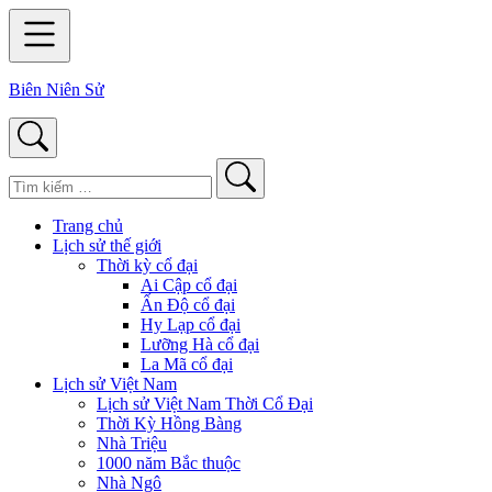
Biên Niên Sử
Trang chủ
Lịch sử thế giới
Thời kỳ cổ đại
Ai Cập cổ đại
Ấn Độ cổ đại
Hy Lạp cổ đại
Lưỡng Hà cổ đại
La Mã cổ đại
Lịch sử Việt Nam
Lịch sử Việt Nam Thời Cổ Đại
Thời Kỳ Hồng Bàng
Nhà Triệu
1000 năm Bắc thuộc
Nhà Ngô