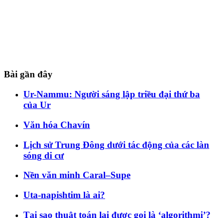
Bài gần đây
Ur-Nammu: Người sáng lập triều đại thứ ba
của Ur
Văn hóa Chavín
Lịch sử Trung Đông dưới tác động của các làn
sóng di cư
Nền văn minh Caral–Supe
Uta-napishtim là ai?
Tại sao thuật toán lại được gọi là ‘algorithmi’?