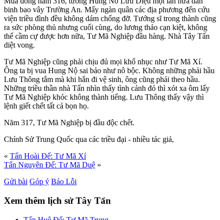
Mùa đông năm 316, tướng Hung Nô Lưu Diệu một lần nữa dấn
binh bao vây Trường An. Mấy ngàn quân các địa phương đến cứu
viện triều đình đều không dám chống đỡ. Tướng sĩ trong thành cũng
ra sức phòng thủ nhưng cuối cùng, do lương thảo cạn kiệt, không
thể cầm cự được hơn nữa, Tư Mã Nghiệp đầu hàng. Nhà Tây Tấn
diệt vong.
Tư Mã Nghiệp cũng phải chịu đủ mọi khổ nhục như Tư Mã Xí.
Ông ta bị vua Hung Nộ sai bảo như nô bộc. Không những phải hầu
Lưu Thông tắm mà khi hắn đi vệ sinh, ông cũng phải theo hầu.
Những triều thần nhà Tấn nhìn thấy tình cảnh đó thì xót xa ôm lấy
Tư Mã Nghiệp khóc không thành tiếng. Lưu Thông thấy vậy thì
lệnh giết chết tất cả bọn họ.
Năm 317, Tư Mã Nghiệp bị đầu độc chết.
Chính Sử Trung Quốc qua các triều đại - nhiều tác giả,
«
Tấn Hoài Đế: Tư Mã Xí
Tấn Nguyên Đế: Tư Mã Duệ
»
Gửi bài
Góp ý
Báo Lỗi
Xem thêm lịch sử Tây Tấn
Tấn Huệ Đế: Tư Mã Trung