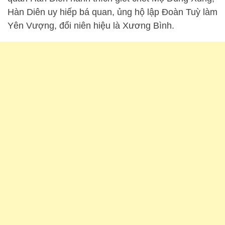
Hàn Diên uy hiếp bá quan, ủng hộ lập Đoàn Tuỳ làm
Yên Vượng, đổi niên hiệu là Xương Bình.