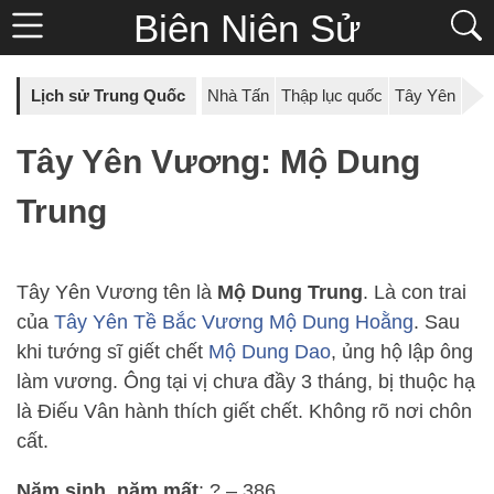
Biên Niên Sử
Lịch sử Trung Quốc
Nhà Tấn
Thập lục quốc
Tây Yên
Tây Yên Vương: Mộ Dung
Trung
Tây Yên Vương tên là
Mộ Dung Trung
. Là con trai
của
Tây Yên Tề Bắc Vương Mộ Dung Hoằng
. Sau
khi tướng sĩ giết chết
Mộ Dung Dao
, ủng hộ lập ông
làm vương. Ông tại vị chưa đầy 3 tháng, bị thuộc hạ
là Điếu Vân hành thích giết chết. Không rõ nơi chôn
cất.
Năm sinh, năm mất
: ? – 386.