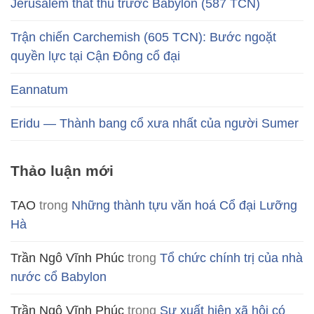
Jerusalem thất thủ trước Babylon (587 TCN)
Trận chiến Carchemish (605 TCN): Bước ngoặt
quyền lực tại Cận Đông cổ đại
Eannatum
Eridu — Thành bang cổ xưa nhất của người Sumer
Thảo luận mới
TAO
trong
Những thành tựu văn hoá Cổ đại Lưỡng
Hà
Trần Ngô Vĩnh Phúc
trong
Tổ chức chính trị của nhà
nước cổ Babylon
Trần Ngô Vĩnh Phúc
trong
Sự xuất hiện xã hội có