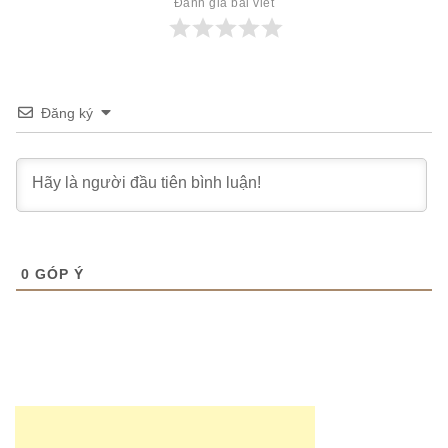
Đánh giá bài viết
Đăng ký
0
GÓP Ý