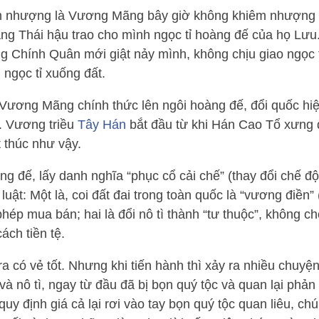
êm nhượng là Vương Mãng bây giờ không khiêm nhượng
g Thái hậu trao cho mình ngọc tỉ hoàng đế của họ Lưu.
 Chính Quân mới giật nảy mình, không chịu giao ngọc tỉ
ngọc tỉ xuống đất.
ương Mãng chính thức lên ngôi hoàng đế, đổi quốc hi
. Vương triều
Tây Hán
bắt đầu từ khi Hán Cao Tổ xưng đ
 thúc như vậy.
 đế, lấy danh nghĩa “phục cổ cải chế” (thay đổi chế độ
 luật: Một là, coi đất đai trong toàn quốc là “vương điền”
hép mua bán; hai là đổi nô tì thành “tư thuộc”, không c
cách tiền tệ.
a có vẻ tốt. Nhưng khi tiến hành thì xảy ra nhiều chuyện
và nô tì, ngay từ đầu đã bị bọn quý tộc và quan lại phản
uy định giá cả lại rơi vào tay bọn quý tộc quan liêu, ch