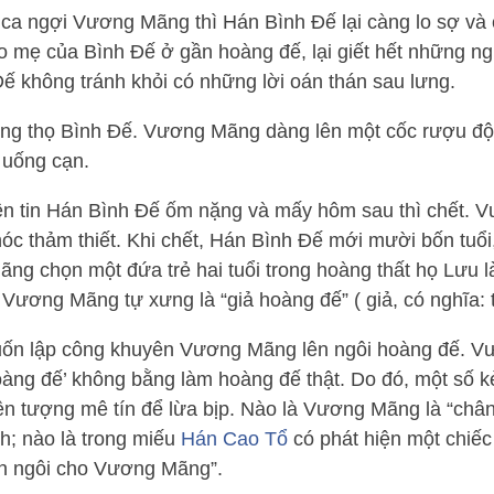
 ca ngợi Vương Mãng thì Hán Bình Đế lại càng lo sợ và
mẹ của Bình Đế ở gần hoàng đế, lại giết hết những n
Dế không tránh khỏi có những lời oán thán sau lưng.
ừng thọ Bình Đế. Vương Mãng dàng lên một cốc rượu độ
 uống cạn.
ền tin Hán Bình Đế ốm nặng và mấy hôm sau thì chết.
hóc thảm thiết. Khi chết, Hán Bình Đế mới mười bốn tuổ
ng chọn một đứa trẻ hai tuổi trong hoàng thất họ Lưu 
. Vương Mãng tự xưng là “giả hoàng đế” ( giả, có nghĩa: 
muốn lập công khuyên Vương Mãng lên ngôi hoàng đế. 
àng đế’ không bằng làm hoàng đế thật. Do đó, một số k
iện tượng mê tín để lừa bịp. Nào là Vương Mãng là “châ
ch; nào là trong miếu
Hán Cao Tổ
có phát hiện một chiế
ền ngôi cho Vương Mãng”.