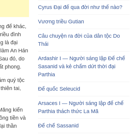
Cyrus Đại đế qua đời như thế nào?
Vương triều Gutian
ng đế khác,
riều đình
Câu chuyện ra đời của dân tộc Do
 là đại
Thái
g làm An Hán
Ardashir I — Người sáng lập Đế chế
Sau đó, do
Sasanid và kẻ chấm dứt thời đại
ất phong.
Parthia
ăm quý tộc
hiên tai,
Đế quốc Seleucid
Arsaces I — Người sáng lập đế chế
 Mãng kiến
Parthia thách thức La Mã
ồng tiền và
Đế chế Sassanid
ại thần