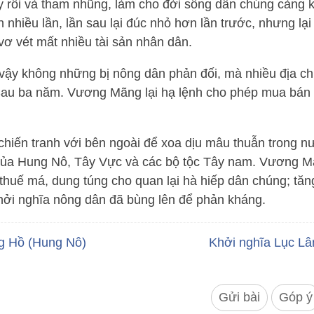
 rối và tham nhũng, làm cho đời sống dân chúng càng 
 nhiều lần, lần sau lại đúc nhỏ hơn lần trước, nhưng lại
 vơ vét mất nhiều tài sản nhân dân.
 vậy không những bị nông dân phản đối, mà nhiều địa c
Sau ba năm. Vương Mãng lại hạ lệnh cho phép mua bán
ến tranh với bên ngoài để xoa dịu mâu thuẫn trong n
i của Hung Nô, Tây Vực và các bộ tộc Tây nam. Vương 
thuế má, dung túng cho quan lại hà hiếp dân chúng; tăn
khởi nghĩa nông dân đã bùng lên để phản kháng.
g Hồ (Hung Nô)
Khởi nghĩa Lục Lâ
Gửi bài
Góp ý