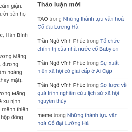
Thảo luận mới
 căm giận.
gười bên họ
TAO
trong
Những thành tựu văn hoá
Cổ đại Lưỡng Hà
c, Hán Bình
Trần Ngô Vĩnh Phúc
trong
Tổ chức
chính trị của nhà nước cổ Babylon
 Vương Mãng
Trần Ngô Vĩnh Phúc
trong
Sự xuất
i, đương
hiện xã hội có giai cấp ở Ai Cập
làm hoàng
thay mặt).
Trần Ngô Vĩnh Phúc
trong
Sơ lược về
quá trình nghiên cứu lịch sử xã hội
Vương Mãng
nguyên thủy
ẻ xu nịnh
n mệnh thiên
meme
trong
Những thành tựu văn
c hộp đồng
hoá Cổ đại Lưỡng Hà