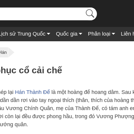
Lịch sử Trung Quốc
Quốc gia
Phân loại
Liên 
Hán
ục cổ cải chế
ép lại
Hán Thành Đế
là một hoàng đế hoang dâm. Sau kh
 dần dần rơi vào tay ngoại thích (thân, thích của hoàng 
hậu Vương Chính Quân, mẹ của Thành Đế, có tám anh e
ời còn lại đều được phong hầu, trong đó Vương Phượn
 tướng quân.