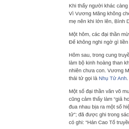
Khi thấy người khác càng
Vì Vương Mãng không cho 
mẹ nên khi lớn lên, Bình 
Một hôm, các đại thần m
Đế không nghi ngờ gì liền
Hôm sau, trong cung truy
làm bộ kinh hoàng than k
nhiên chưa con. Vương Mã
thái tử gọi là
Nhụ Tử Anh
Một số đại thần văn võ 
cũng cảm thấy làm “giả ho
đua nhau bịa ra một số h
tử”; đã được ghi trong sá
có ghi: “Hán Cao Tổ truy