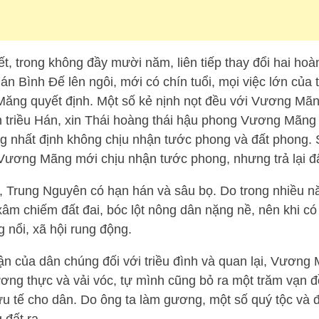
, trong không đầy mười năm, liên tiếp thay đổi hai hoà
Hán Bình Đế lên ngôi, mới có chín tuổi, mọi việc lớn của t
ăng quyết định. Một số kẻ nịnh nọt đều với Vương Mãng
n triều Hán, xin Thái hoàng thái hậu phong Vương Mãn
nhất định không chịu nhận tước phong và đất phong. 
 Vương Mãng mới chịu nhận tước phong, nhưng trả lại đ
 Trung Nguyên có hạn hán và sâu bọ. Do trong nhiều n
âm chiếm đất đai, bóc lột nông dân nặng nề, nên khi có t
 nổi, xã hội rung động.
ận của dân chúng đối với triều đình và quan lại, Vương
ương thực và vải vóc, tự mình cũng bỏ ra một trăm vạn đ
u tế cho dân. Do ông ta làm gương, một số quý tộc và đ