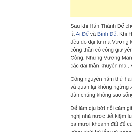
Sau khi Hán Thành Đế chết
là
Ai Đế
và
Bình Đế
. Khi 
đều do đại tư mã Vương M
công thần có công giữ yê
Công. Nhưng Vương Mãng 
các đại thần khuyên mãi,
Công nguyên năm thứ hai,
và quan lại không ngừng x
dân chúng không sao sống
Để làm dịu bớt nỗi căm gi
nghị nhà nước tiết kiệm l
ba mươi khoảnh đất để cứ