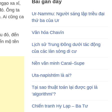
Bài gần đây
gạo xa xỉ,
đó. Ông ta
Ur-Nammu: Người sáng lập triều đại
. Ai cũng ca
thứ ba của Ur
Văn hóa Chavín
u đó, đến
mến mộ tên
Lịch sử Trung Đông dưới tác động
của các làn sóng di cư
Nền văn minh Caral–Supe
Uta-napishtim là ai?
Tại sao thuật toán lại được gọi là
‘algorithmi’?
Chiến tranh Hy Lạp – Ba Tư