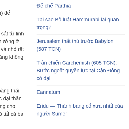
Đế chế Parthia
m) để
Tại sao Bộ luật Hammurabi lại quan
trọng?
át từ linh
Jerusalem thất thủ trước Babylon
thưởng ở
(587 TCN)
và nhỏ rất
Mảng không
Trận chiến Carchemish (605 TCN):
Bước ngoặt quyền lực tại Cận Đông
cổ đại
àng thái
Eannatum
c đại thần
Eridu — Thành bang cổ xưa nhất của
ong cho
người Sumer
 tất cả ba