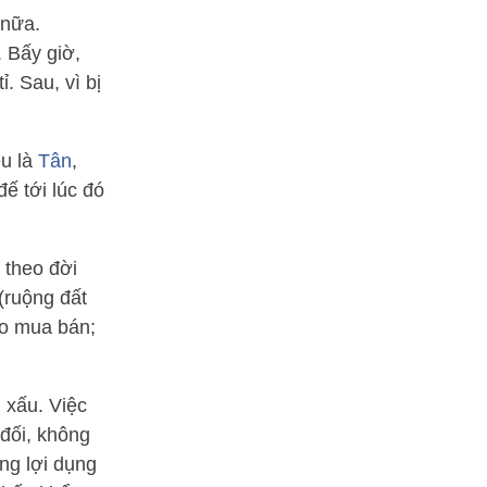
 nữa.
 Bấy giờ,
. Sau, vì bị
ệu là
Tân
,
ế tới lúc đó
 theo đời
 (ruộng đất
ho mua bán;
 xấu. Việc
 đối, không
úng lợi dụng