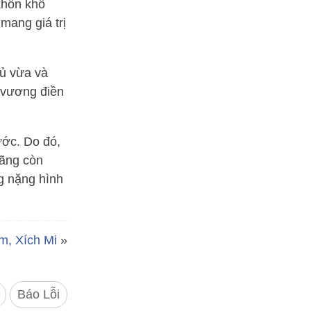
khốn khổ
 mang giá trị
hủ vừa và
 vương điền
ước. Do đó,
Mãng còn
g nặng hình
m, Xích Mi
»
Báo Lỗi