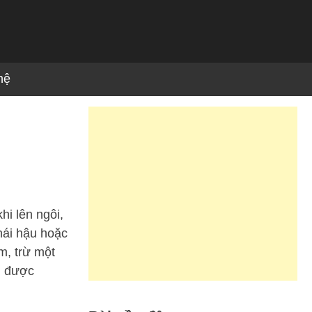
hệ
i lên ngôi,
thái hậu hoặc
m, trừ một
g được