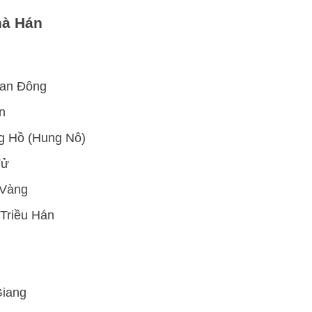
hà Hán
an Đông
n
g Hồ (Hung Nô)
Tử
 Vàng
Triều Hán
Giang