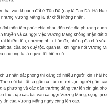
 đất ra.
hơn hai vạn khoảnh đất ở Tân Dã (nay là Tân Dã. Hà Na
nhưng Vương Mãng lại từ chối không nhận.
đại thần tâm phúc chia nhau đến các địa phương quan s
oan truyền và ca ngợi việc Vương Mãng không nhận đất 
rất khiêm tốn, nhường nhịn. Lúc đó, những địa chủ vừa 
đất đai của bọn quý tộc. quan lai. khi nghe nói Vương 
u cho ông ta là người tốt hiếm có.
ịu nhận đất phong thì càng có nhiều người xin Thái ho
Theo nói lại. tất cả gồm có tám mươi vạn người gồm cá
n địa phương và các dàn thường dâng thư lên xin gia ph
 thu thập các bài văn ca ngợi Vương Mãng, cộng lại có
y tín của Vương Mãng ngày càng lên cao.