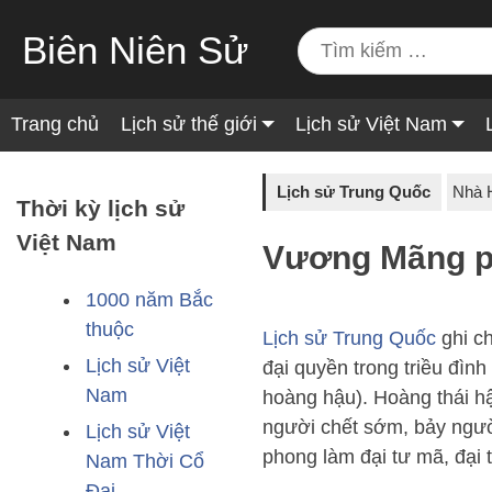
Biên Niên Sử
Trang chủ
Lịch sử thế giới
Lịch sử Việt Nam
Lịch sử Trung Quốc
Nhà 
Thời kỳ lịch sử
Việt Nam
Vương Mãng ph
1000 năm Bắc
thuộc
Lịch sử Trung Quốc
ghi ch
Lịch sử Việt
đại quyền trong triều đình
Nam
hoàng hậu). Hoàng thái 
người chết sớm, bảy ngư
Lịch sử Việt
phong làm đại tư mã, đại
Nam Thời Cổ
Đại